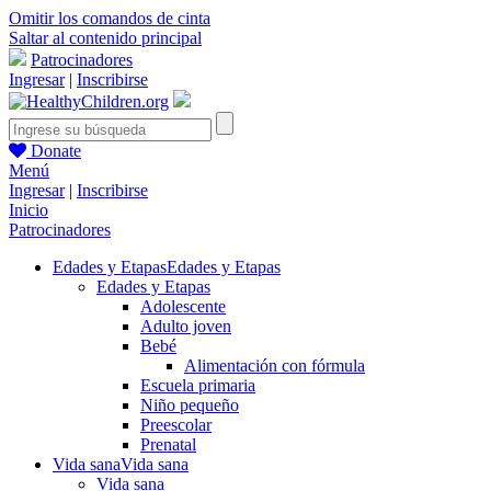
Omitir los comandos de cinta
Saltar al contenido principal
Patrocinadores
Ingresar
|
Inscribirse
Donate
Menú
Ingresar
|
Inscribirse
Inicio
Patrocinadores
Edades y Etapas
Edades y Etapas
Edades y Etapas
Adolescente
Adulto joven
Bebé
Alimentación con fórmula
Escuela primaria
Niño pequeño
Preescolar
Prenatal
Vida sana
Vida sana
Vida sana