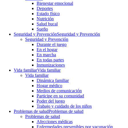
Bienestar emocional
Deportes
Estado físico
Nutrición
Salud bucal
Sueño
Seguridad y Prevención
Seguridad y Prevención
Seguridad y Prevención
Durante el juego
En el hogar
En marcha
En todas partes
Inmunizaciones
Vida familiar
Vida familiar
Vida familiar
Dinámica familiar
Hogar médico
Medios de comunicación
Participe en su comunidad
Poder del juego
Trabajo y cuidado de los niños
Problemas de salud
Problemas de salud
Problemas de salud
Afecciones médicas
Enfermedades prevenibles por vacunación