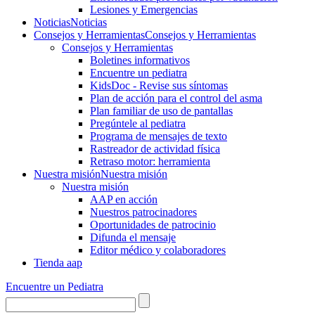
Lesiones y Emergencias
Noticias
Noticias
Consejos y Herramientas
Consejos y Herramientas
Consejos y Herramientas
Boletines informativos
Encuentre un pediatra
KidsDoc - Revise sus síntomas
Plan de acción para el control del asma
Plan familiar de uso de pantallas
Pregúntele al pediatra
Programa de mensajes de texto
Rastre​​ador de activida​d física
Retraso motor: herramienta
Nuestra misión
Nuestra misión
Nuestra misión
AAP en acción
Nuestros patrocinadores
Oportunidades de patrocinio
Difunda el mensaje
Editor médico y colaboradores
Tienda aap
Encuentre un Pediatra