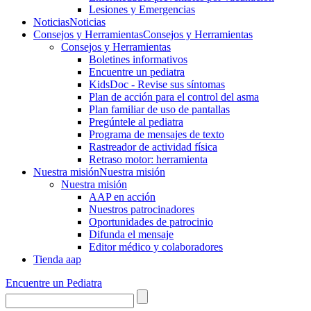
Lesiones y Emergencias
Noticias
Noticias
Consejos y Herramientas
Consejos y Herramientas
Consejos y Herramientas
Boletines informativos
Encuentre un pediatra
KidsDoc - Revise sus síntomas
Plan de acción para el control del asma
Plan familiar de uso de pantallas
Pregúntele al pediatra
Programa de mensajes de texto
Rastre​​ador de activida​d física
Retraso motor: herramienta
Nuestra misión
Nuestra misión
Nuestra misión
AAP en acción
Nuestros patrocinadores
Oportunidades de patrocinio
Difunda el mensaje
Editor médico y colaboradores
Tienda aap
Encuentre un Pediatra