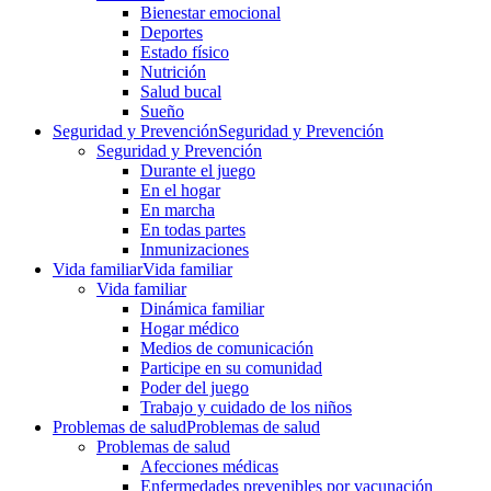
Bienestar emocional
Deportes
Estado físico
Nutrición
Salud bucal
Sueño
Seguridad y Prevención
Seguridad y Prevención
Seguridad y Prevención
Durante el juego
En el hogar
En marcha
En todas partes
Inmunizaciones
Vida familiar
Vida familiar
Vida familiar
Dinámica familiar
Hogar médico
Medios de comunicación
Participe en su comunidad
Poder del juego
Trabajo y cuidado de los niños
Problemas de salud
Problemas de salud
Problemas de salud
Afecciones médicas
Enfermedades prevenibles por vacunación