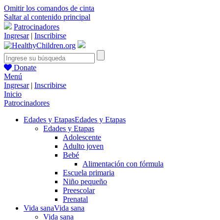
Omitir los comandos de cinta
Saltar al contenido principal
Patrocinadores
Ingresar
|
Inscribirse
Donate
Menú
Ingresar
|
Inscribirse
Inicio
Patrocinadores
Edades y Etapas
Edades y Etapas
Edades y Etapas
Adolescente
Adulto joven
Bebé
Alimentación con fórmula
Escuela primaria
Niño pequeño
Preescolar
Prenatal
Vida sana
Vida sana
Vida sana