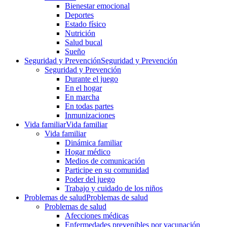
Bienestar emocional
Deportes
Estado físico
Nutrición
Salud bucal
Sueño
Seguridad y Prevención
Seguridad y Prevención
Seguridad y Prevención
Durante el juego
En el hogar
En marcha
En todas partes
Inmunizaciones
Vida familiar
Vida familiar
Vida familiar
Dinámica familiar
Hogar médico
Medios de comunicación
Participe en su comunidad
Poder del juego
Trabajo y cuidado de los niños
Problemas de salud
Problemas de salud
Problemas de salud
Afecciones médicas
Enfermedades prevenibles por vacunación