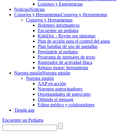
Lesiones y Emergencias
Noticias
Noticias
Consejos y Herramientas
Consejos y Herramientas
Consejos y Herramientas
Boletines informativos
Encuentre un pediatra
KidsDoc - Revise sus síntomas
Plan de acción para el control del asma
Plan familiar de uso de pantallas
Pregúntele al pediatra
Programa de mensajes de texto
Rastre​​ador de activida​d física
Retraso motor: herramienta
Nuestra misión
Nuestra misión
Nuestra misión
AAP en acción
Nuestros patrocinadores
Oportunidades de patrocinio
Difunda el mensaje
Editor médico y colaboradores
Tienda aap
Encuentre un Pediatra