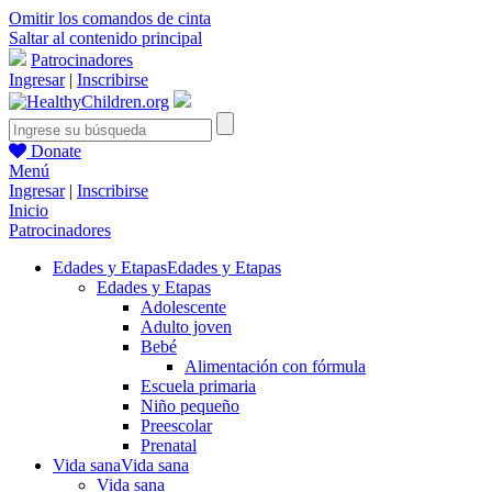
Omitir los comandos de cinta
Saltar al contenido principal
Patrocinadores
Ingresar
|
Inscribirse
Donate
Menú
Ingresar
|
Inscribirse
Inicio
Patrocinadores
Edades y Etapas
Edades y Etapas
Edades y Etapas
Adolescente
Adulto joven
Bebé
Alimentación con fórmula
Escuela primaria
Niño pequeño
Preescolar
Prenatal
Vida sana
Vida sana
Vida sana