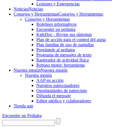
Lesiones y Emergencias
Noticias
Noticias
Consejos y Herramientas
Consejos y Herramientas
Consejos y Herramientas
Boletines informativos
Encuentre un pediatra
KidsDoc - Revise sus síntomas
Plan de acción para el control del asma
Plan familiar de uso de pantallas
Pregúntele al pediatra
Programa de mensajes de texto
Rastre​​ador de activida​d física
Retraso motor: herramienta
Nuestra misión
Nuestra misión
Nuestra misión
AAP en acción
Nuestros patrocinadores
Oportunidades de patrocinio
Difunda el mensaje
Editor médico y colaboradores
Tienda aap
Encuentre un Pediatra