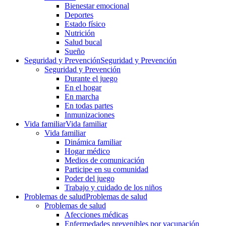
Bienestar emocional
Deportes
Estado físico
Nutrición
Salud bucal
Sueño
Seguridad y Prevención
Seguridad y Prevención
Seguridad y Prevención
Durante el juego
En el hogar
En marcha
En todas partes
Inmunizaciones
Vida familiar
Vida familiar
Vida familiar
Dinámica familiar
Hogar médico
Medios de comunicación
Participe en su comunidad
Poder del juego
Trabajo y cuidado de los niños
Problemas de salud
Problemas de salud
Problemas de salud
Afecciones médicas
Enfermedades prevenibles por vacunación