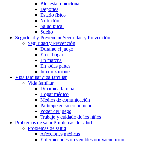
Bienestar emocional
Deportes
Estado físico
Nutrición
Salud bucal
Sueño
Seguridad y Prevención
Seguridad y Prevención
Seguridad y Prevención
Durante el juego
En el hogar
En marcha
En todas partes
Inmunizaciones
Vida familiar
Vida familiar
Vida familiar
Dinámica familiar
Hogar médico
Medios de comunicación
Participe en su comunidad
Poder del juego
Trabajo y cuidado de los niños
Problemas de salud
Problemas de salud
Problemas de salud
Afecciones médicas
Enfermedades prevenibles por vacunación