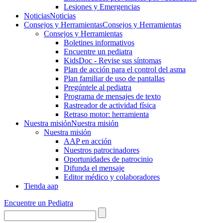
Lesiones y Emergencias
Noticias
Noticias
Consejos y Herramientas
Consejos y Herramientas
Consejos y Herramientas
Boletines informativos
Encuentre un pediatra
KidsDoc - Revise sus síntomas
Plan de acción para el control del asma
Plan familiar de uso de pantallas
Pregúntele al pediatra
Programa de mensajes de texto
Rastre​​ador de activida​d física
Retraso motor: herramienta
Nuestra misión
Nuestra misión
Nuestra misión
AAP en acción
Nuestros patrocinadores
Oportunidades de patrocinio
Difunda el mensaje
Editor médico y colaboradores
Tienda aap
Encuentre un Pediatra