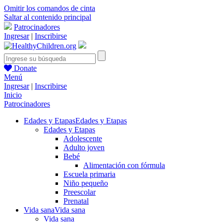
Omitir los comandos de cinta
Saltar al contenido principal
Patrocinadores
Ingresar
|
Inscribirse
Donate
Menú
Ingresar
|
Inscribirse
Inicio
Patrocinadores
Edades y Etapas
Edades y Etapas
Edades y Etapas
Adolescente
Adulto joven
Bebé
Alimentación con fórmula
Escuela primaria
Niño pequeño
Preescolar
Prenatal
Vida sana
Vida sana
Vida sana