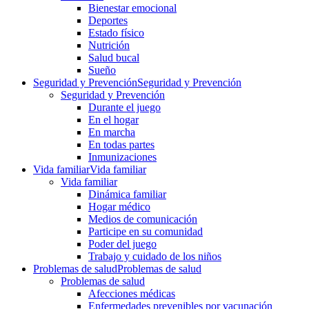
Bienestar emocional
Deportes
Estado físico
Nutrición
Salud bucal
Sueño
Seguridad y Prevención
Seguridad y Prevención
Seguridad y Prevención
Durante el juego
En el hogar
En marcha
En todas partes
Inmunizaciones
Vida familiar
Vida familiar
Vida familiar
Dinámica familiar
Hogar médico
Medios de comunicación
Participe en su comunidad
Poder del juego
Trabajo y cuidado de los niños
Problemas de salud
Problemas de salud
Problemas de salud
Afecciones médicas
Enfermedades prevenibles por vacunación