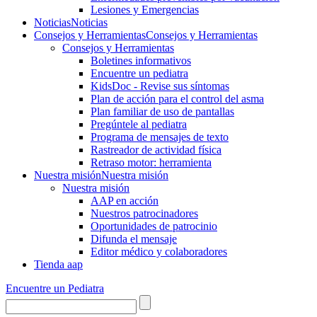
Lesiones y Emergencias
Noticias
Noticias
Consejos y Herramientas
Consejos y Herramientas
Consejos y Herramientas
Boletines informativos
Encuentre un pediatra
KidsDoc - Revise sus síntomas
Plan de acción para el control del asma
Plan familiar de uso de pantallas
Pregúntele al pediatra
Programa de mensajes de texto
Rastre​​ador de activida​d física
Retraso motor: herramienta
Nuestra misión
Nuestra misión
Nuestra misión
AAP en acción
Nuestros patrocinadores
Oportunidades de patrocinio
Difunda el mensaje
Editor médico y colaboradores
Tienda aap
Encuentre un Pediatra