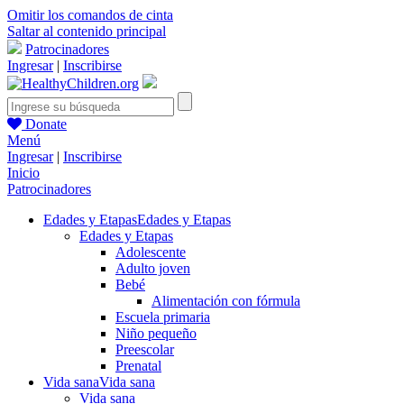
Omitir los comandos de cinta
Saltar al contenido principal
Patrocinadores
Ingresar
|
Inscribirse
Donate
Menú
Ingresar
|
Inscribirse
Inicio
Patrocinadores
Edades y Etapas
Edades y Etapas
Edades y Etapas
Adolescente
Adulto joven
Bebé
Alimentación con fórmula
Escuela primaria
Niño pequeño
Preescolar
Prenatal
Vida sana
Vida sana
Vida sana