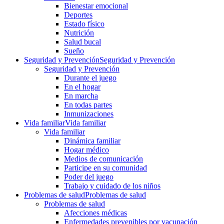
Bienestar emocional
Deportes
Estado físico
Nutrición
Salud bucal
Sueño
Seguridad y Prevención
Seguridad y Prevención
Seguridad y Prevención
Durante el juego
En el hogar
En marcha
En todas partes
Inmunizaciones
Vida familiar
Vida familiar
Vida familiar
Dinámica familiar
Hogar médico
Medios de comunicación
Participe en su comunidad
Poder del juego
Trabajo y cuidado de los niños
Problemas de salud
Problemas de salud
Problemas de salud
Afecciones médicas
Enfermedades prevenibles por vacunación