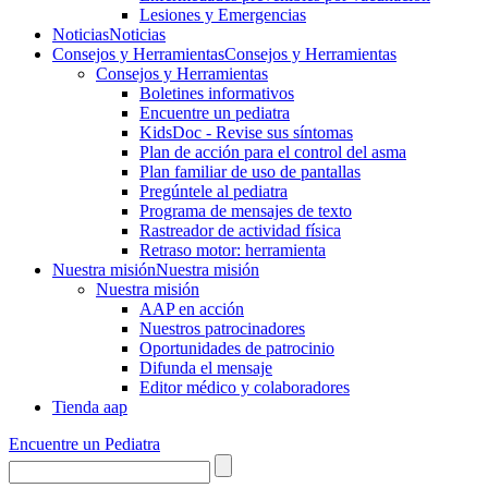
Lesiones y Emergencias
Noticias
Noticias
Consejos y Herramientas
Consejos y Herramientas
Consejos y Herramientas
Boletines informativos
Encuentre un pediatra
KidsDoc - Revise sus síntomas
Plan de acción para el control del asma
Plan familiar de uso de pantallas
Pregúntele al pediatra
Programa de mensajes de texto
Rastre​​ador de activida​d física
Retraso motor: herramienta
Nuestra misión
Nuestra misión
Nuestra misión
AAP en acción
Nuestros patrocinadores
Oportunidades de patrocinio
Difunda el mensaje
Editor médico y colaboradores
Tienda aap
Encuentre un Pediatra