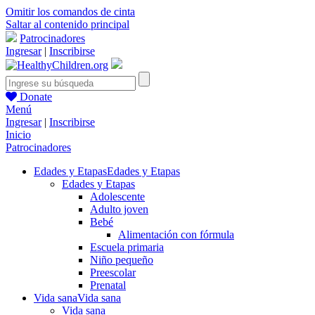
Omitir los comandos de cinta
Saltar al contenido principal
Patrocinadores
Ingresar
|
Inscribirse
Donate
Menú
Ingresar
|
Inscribirse
Inicio
Patrocinadores
Edades y Etapas
Edades y Etapas
Edades y Etapas
Adolescente
Adulto joven
Bebé
Alimentación con fórmula
Escuela primaria
Niño pequeño
Preescolar
Prenatal
Vida sana
Vida sana
Vida sana