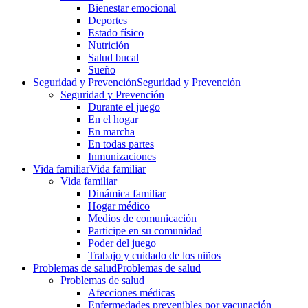
Bienestar emocional
Deportes
Estado físico
Nutrición
Salud bucal
Sueño
Seguridad y Prevención
Seguridad y Prevención
Seguridad y Prevención
Durante el juego
En el hogar
En marcha
En todas partes
Inmunizaciones
Vida familiar
Vida familiar
Vida familiar
Dinámica familiar
Hogar médico
Medios de comunicación
Participe en su comunidad
Poder del juego
Trabajo y cuidado de los niños
Problemas de salud
Problemas de salud
Problemas de salud
Afecciones médicas
Enfermedades prevenibles por vacunación