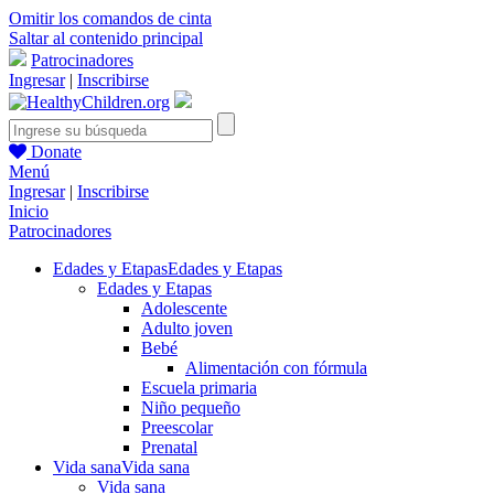
Omitir los comandos de cinta
Saltar al contenido principal
Patrocinadores
Ingresar
|
Inscribirse
Donate
Menú
Ingresar
|
Inscribirse
Inicio
Patrocinadores
Edades y Etapas
Edades y Etapas
Edades y Etapas
Adolescente
Adulto joven
Bebé
Alimentación con fórmula
Escuela primaria
Niño pequeño
Preescolar
Prenatal
Vida sana
Vida sana
Vida sana