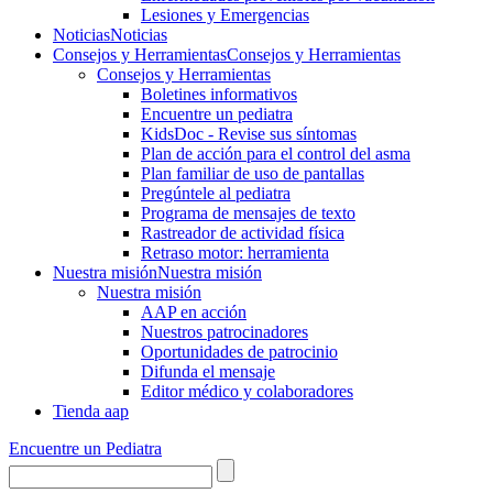
Lesiones y Emergencias
Noticias
Noticias
Consejos y Herramientas
Consejos y Herramientas
Consejos y Herramientas
Boletines informativos
Encuentre un pediatra
KidsDoc - Revise sus síntomas
Plan de acción para el control del asma
Plan familiar de uso de pantallas
Pregúntele al pediatra
Programa de mensajes de texto
Rastre​​ador de activida​d física
Retraso motor: herramienta
Nuestra misión
Nuestra misión
Nuestra misión
AAP en acción
Nuestros patrocinadores
Oportunidades de patrocinio
Difunda el mensaje
Editor médico y colaboradores
Tienda aap
Encuentre un Pediatra