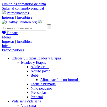
Omitir los comandos de cinta
Saltar al contenido principal
Patrocinadores
Ingresar
|
Inscribirse
Donate
Menú
Ingresar
|
Inscribirse
Inicio
Patrocinadores
Edades y Etapas
Edades y Etapas
Edades y Etapas
Adolescente
Adulto joven
Bebé
Alimentación con fórmula
Escuela primaria
Niño pequeño
Preescolar
Prenatal
Vida sana
Vida sana
Vida sana