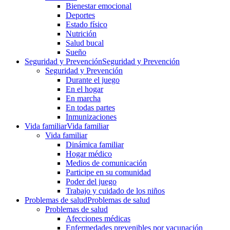
Bienestar emocional
Deportes
Estado físico
Nutrición
Salud bucal
Sueño
Seguridad y Prevención
Seguridad y Prevención
Seguridad y Prevención
Durante el juego
En el hogar
En marcha
En todas partes
Inmunizaciones
Vida familiar
Vida familiar
Vida familiar
Dinámica familiar
Hogar médico
Medios de comunicación
Participe en su comunidad
Poder del juego
Trabajo y cuidado de los niños
Problemas de salud
Problemas de salud
Problemas de salud
Afecciones médicas
Enfermedades prevenibles por vacunación