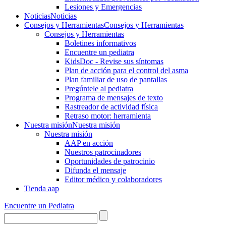
Lesiones y Emergencias
Noticias
Noticias
Consejos y Herramientas
Consejos y Herramientas
Consejos y Herramientas
Boletines informativos
Encuentre un pediatra
KidsDoc - Revise sus síntomas
Plan de acción para el control del asma
Plan familiar de uso de pantallas
Pregúntele al pediatra
Programa de mensajes de texto
Rastre​​ador de activida​d física
Retraso motor: herramienta
Nuestra misión
Nuestra misión
Nuestra misión
AAP en acción
Nuestros patrocinadores
Oportunidades de patrocinio
Difunda el mensaje
Editor médico y colaboradores
Tienda aap
Encuentre un Pediatra