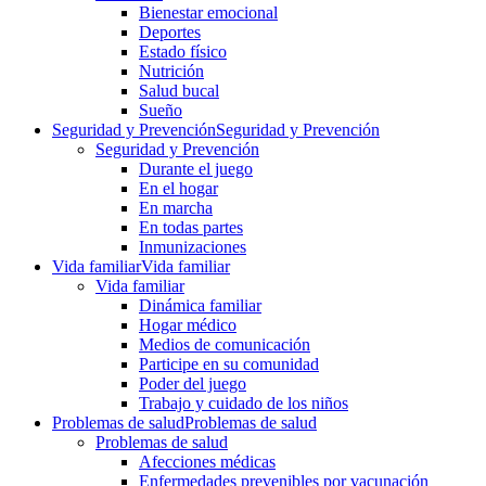
Bienestar emocional
Deportes
Estado físico
Nutrición
Salud bucal
Sueño
Seguridad y Prevención
Seguridad y Prevención
Seguridad y Prevención
Durante el juego
En el hogar
En marcha
En todas partes
Inmunizaciones
Vida familiar
Vida familiar
Vida familiar
Dinámica familiar
Hogar médico
Medios de comunicación
Participe en su comunidad
Poder del juego
Trabajo y cuidado de los niños
Problemas de salud
Problemas de salud
Problemas de salud
Afecciones médicas
Enfermedades prevenibles por vacunación