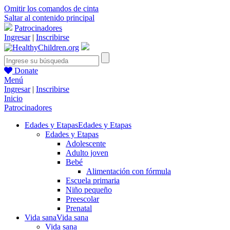
Omitir los comandos de cinta
Saltar al contenido principal
Patrocinadores
Ingresar
|
Inscribirse
Donate
Menú
Ingresar
|
Inscribirse
Inicio
Patrocinadores
Edades y Etapas
Edades y Etapas
Edades y Etapas
Adolescente
Adulto joven
Bebé
Alimentación con fórmula
Escuela primaria
Niño pequeño
Preescolar
Prenatal
Vida sana
Vida sana
Vida sana