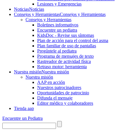
Lesiones y Emergencias
Noticias
Noticias
Consejos y Herramientas
Consejos y Herramientas
Consejos y Herramientas
Boletines informativos
Encuentre un pediatra
KidsDoc - Revise sus síntomas
Plan de acción para el control del asma
Plan familiar de uso de pantallas
Pregúntele al pediatra
Programa de mensajes de texto
Rastre​​ador de activida​d física
Retraso motor: herramienta
Nuestra misión
Nuestra misión
Nuestra misión
AAP en acción
Nuestros patrocinadores
Oportunidades de patrocinio
Difunda el mensaje
Editor médico y colaboradores
Tienda aap
Encuentre un Pediatra