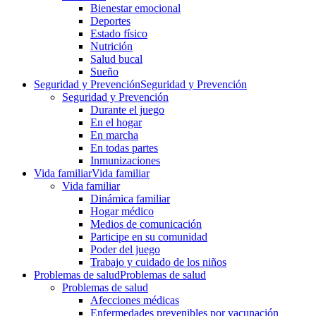
Bienestar emocional
Deportes
Estado físico
Nutrición
Salud bucal
Sueño
Seguridad y Prevención
Seguridad y Prevención
Seguridad y Prevención
Durante el juego
En el hogar
En marcha
En todas partes
Inmunizaciones
Vida familiar
Vida familiar
Vida familiar
Dinámica familiar
Hogar médico
Medios de comunicación
Participe en su comunidad
Poder del juego
Trabajo y cuidado de los niños
Problemas de salud
Problemas de salud
Problemas de salud
Afecciones médicas
Enfermedades prevenibles por vacunación