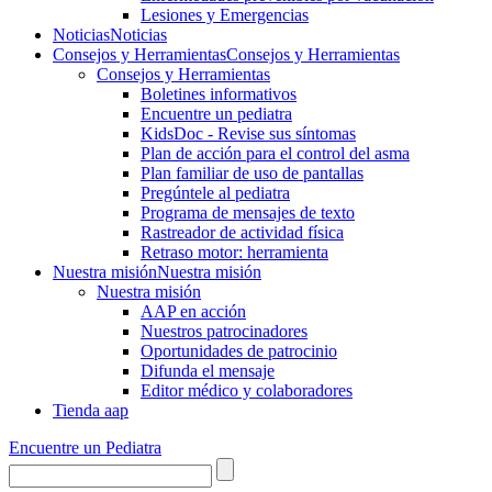
Lesiones y Emergencias
Noticias
Noticias
Consejos y Herramientas
Consejos y Herramientas
Consejos y Herramientas
Boletines informativos
Encuentre un pediatra
KidsDoc - Revise sus síntomas
Plan de acción para el control del asma
Plan familiar de uso de pantallas
Pregúntele al pediatra
Programa de mensajes de texto
Rastre​​ador de activida​d física
Retraso motor: herramienta
Nuestra misión
Nuestra misión
Nuestra misión
AAP en acción
Nuestros patrocinadores
Oportunidades de patrocinio
Difunda el mensaje
Editor médico y colaboradores
Tienda aap
Encuentre un Pediatra