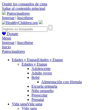
Omitir los comandos de cinta
Saltar al contenido principal
Patrocinadores
Ingresar
|
Inscribirse
Donate
Menú
Ingresar
|
Inscribirse
Inicio
Patrocinadores
Edades y Etapas
Edades y Etapas
Edades y Etapas
Adolescente
Adulto joven
Bebé
Alimentación con fórmula
Escuela primaria
Niño pequeño
Preescolar
Prenatal
Vida sana
Vida sana
Vida sana