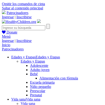
Omitir los comandos de cinta
Saltar al contenido principal
Patrocinadores
Ingresar
|
Inscribirse
Donate
Menú
Ingresar
|
Inscribirse
Inicio
Patrocinadores
Edades y Etapas
Edades y Etapas
Edades y Etapas
Adolescente
Adulto joven
Bebé
Alimentación con fórmula
Escuela primaria
Niño pequeño
Preescolar
Prenatal
Vida sana
Vida sana
Vida sana