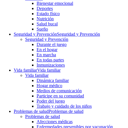
Bienestar emocional
Deportes
Estado físico
Nutrición
Salud bucal
Sueño
Seguridad y Prevención
Seguridad y Prevención
Seguridad y Prevención
Durante el juego
En el hogar
En marcha
En todas partes
Inmunizaciones
Vida familiar
Vida familiar
Vida familiar
Dinámica familiar
Hogar médico
Medios de comunicación
Participe en su comunidad
Poder del juego
Trabajo y cuidado de los niños
Problemas de salud
Problemas de salud
Problemas de salud
Afecciones médicas
Enfermedades prevenibles por vacunación