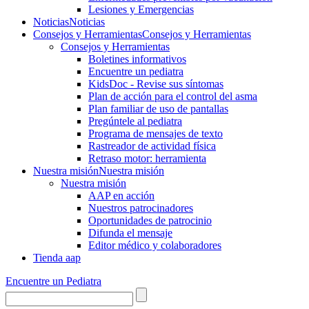
Lesiones y Emergencias
Noticias
Noticias
Consejos y Herramientas
Consejos y Herramientas
Consejos y Herramientas
Boletines informativos
Encuentre un pediatra
KidsDoc - Revise sus síntomas
Plan de acción para el control del asma
Plan familiar de uso de pantallas
Pregúntele al pediatra
Programa de mensajes de texto
Rastre​​ador de activida​d física
Retraso motor: herramienta
Nuestra misión
Nuestra misión
Nuestra misión
AAP en acción
Nuestros patrocinadores
Oportunidades de patrocinio
Difunda el mensaje
Editor médico y colaboradores
Tienda aap
Encuentre un Pediatra