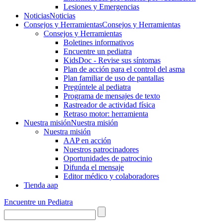
Lesiones y Emergencias
Noticias
Noticias
Consejos y Herramientas
Consejos y Herramientas
Consejos y Herramientas
Boletines informativos
Encuentre un pediatra
KidsDoc - Revise sus síntomas
Plan de acción para el control del asma
Plan familiar de uso de pantallas
Pregúntele al pediatra
Programa de mensajes de texto
Rastre​​ador de activida​d física
Retraso motor: herramienta
Nuestra misión
Nuestra misión
Nuestra misión
AAP en acción
Nuestros patrocinadores
Oportunidades de patrocinio
Difunda el mensaje
Editor médico y colaboradores
Tienda aap
Encuentre un Pediatra