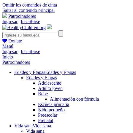
Omitir los comandos de cinta
Saltar al contenido principal
Patrocinadores
Ingresar
|
Inscribirse
Donate
Menú
Ingresar
|
Inscribirse
Inicio
Patrocinadores
Edades y Etapas
Edades y Etapas
Edades y Etapas
Adolescente
Adulto joven
Bebé
Alimentación con fórmula
Escuela primaria
Niño pequeño
Preescolar
Prenatal
Vida sana
Vida sana
Vida sana