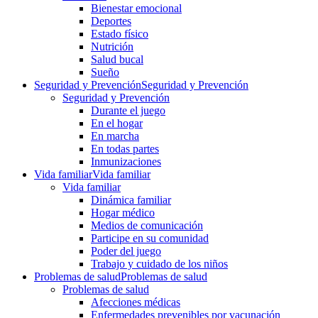
Bienestar emocional
Deportes
Estado físico
Nutrición
Salud bucal
Sueño
Seguridad y Prevención
Seguridad y Prevención
Seguridad y Prevención
Durante el juego
En el hogar
En marcha
En todas partes
Inmunizaciones
Vida familiar
Vida familiar
Vida familiar
Dinámica familiar
Hogar médico
Medios de comunicación
Participe en su comunidad
Poder del juego
Trabajo y cuidado de los niños
Problemas de salud
Problemas de salud
Problemas de salud
Afecciones médicas
Enfermedades prevenibles por vacunación