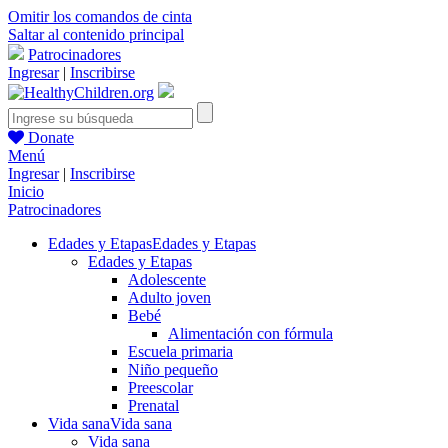
Omitir los comandos de cinta
Saltar al contenido principal
Patrocinadores
Ingresar
|
Inscribirse
Donate
Menú
Ingresar
|
Inscribirse
Inicio
Patrocinadores
Edades y Etapas
Edades y Etapas
Edades y Etapas
Adolescente
Adulto joven
Bebé
Alimentación con fórmula
Escuela primaria
Niño pequeño
Preescolar
Prenatal
Vida sana
Vida sana
Vida sana