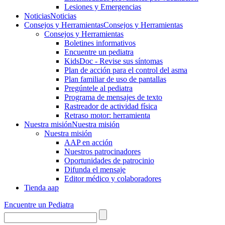
Lesiones y Emergencias
Noticias
Noticias
Consejos y Herramientas
Consejos y Herramientas
Consejos y Herramientas
Boletines informativos
Encuentre un pediatra
KidsDoc - Revise sus síntomas
Plan de acción para el control del asma
Plan familiar de uso de pantallas
Pregúntele al pediatra
Programa de mensajes de texto
Rastre​​ador de activida​d física
Retraso motor: herramienta
Nuestra misión
Nuestra misión
Nuestra misión
AAP en acción
Nuestros patrocinadores
Oportunidades de patrocinio
Difunda el mensaje
Editor médico y colaboradores
Tienda aap
Encuentre un Pediatra