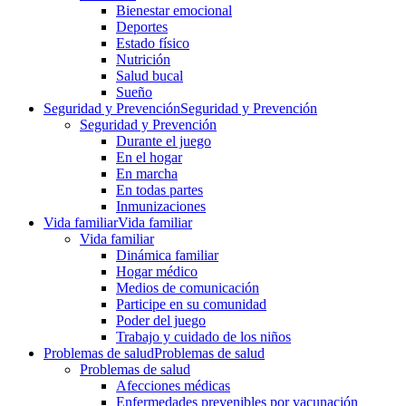
Bienestar emocional
Deportes
Estado físico
Nutrición
Salud bucal
Sueño
Seguridad y Prevención
Seguridad y Prevención
Seguridad y Prevención
Durante el juego
En el hogar
En marcha
En todas partes
Inmunizaciones
Vida familiar
Vida familiar
Vida familiar
Dinámica familiar
Hogar médico
Medios de comunicación
Participe en su comunidad
Poder del juego
Trabajo y cuidado de los niños
Problemas de salud
Problemas de salud
Problemas de salud
Afecciones médicas
Enfermedades prevenibles por vacunación