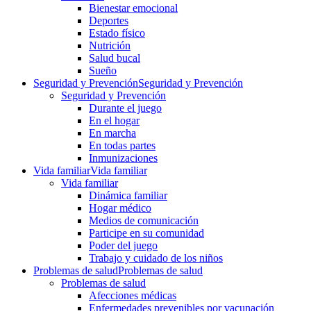
Bienestar emocional
Deportes
Estado físico
Nutrición
Salud bucal
Sueño
Seguridad y Prevención
Seguridad y Prevención
Seguridad y Prevención
Durante el juego
En el hogar
En marcha
En todas partes
Inmunizaciones
Vida familiar
Vida familiar
Vida familiar
Dinámica familiar
Hogar médico
Medios de comunicación
Participe en su comunidad
Poder del juego
Trabajo y cuidado de los niños
Problemas de salud
Problemas de salud
Problemas de salud
Afecciones médicas
Enfermedades prevenibles por vacunación