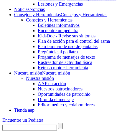
Lesiones y Emergencias
Noticias
Noticias
Consejos y Herramientas
Consejos y Herramientas
Consejos y Herramientas
Boletines informativos
Encuentre un pediatra
KidsDoc - Revise sus síntomas
Plan de acción para el control del asma
Plan familiar de uso de pantallas
Pregúntele al pediatra
Programa de mensajes de texto
Rastre​​ador de activida​d física
Retraso motor: herramienta
Nuestra misión
Nuestra misión
Nuestra misión
AAP en acción
Nuestros patrocinadores
Oportunidades de patrocinio
Difunda el mensaje
Editor médico y colaboradores
Tienda aap
Encuentre un Pediatra