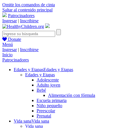
Omitir los comandos de cinta
Saltar al contenido principal
Patrocinadores
Ingresar
|
Inscribirse
Donate
Menú
Ingresar
|
Inscribirse
Inicio
Patrocinadores
Edades y Etapas
Edades y Etapas
Edades y Etapas
Adolescente
Adulto joven
Bebé
Alimentación con fórmula
Escuela primaria
Niño pequeño
Preescolar
Prenatal
Vida sana
Vida sana
Vida sana