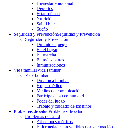
Bienestar emocional
Deportes
Estado físico
Nutrición
Salud bucal
Sueño
Seguridad y Prevención
Seguridad y Prevención
Seguridad y Prevención
Durante el juego
En el hogar
En marcha
En todas partes
Inmunizaciones
Vida familiar
Vida familiar
Vida familiar
Dinámica familiar
Hogar médico
Medios de comunicación
Participe en su comunidad
Poder del juego
Trabajo y cuidado de los niños
Problemas de salud
Problemas de salud
Problemas de salud
Afecciones médicas
Enfermedades prevenibles por vacunación