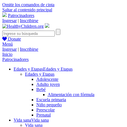
Omitir los comandos de cinta
Saltar al contenido principal
Patrocinadores
Ingresar
|
Inscribirse
Donate
Menú
Ingresar
|
Inscribirse
Inicio
Patrocinadores
Edades y Etapas
Edades y Etapas
Edades y Etapas
Adolescente
Adulto joven
Bebé
Alimentación con fórmula
Escuela primaria
Niño pequeño
Preescolar
Prenatal
Vida sana
Vida sana
Vida sana