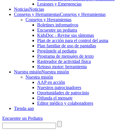
Lesiones y Emergencias
Noticias
Noticias
Consejos y Herramientas
Consejos y Herramientas
Consejos y Herramientas
Boletines informativos
Encuentre un pediatra
KidsDoc - Revise sus síntomas
Plan de acción para el control del asma
Plan familiar de uso de pantallas
Pregúntele al pediatra
Programa de mensajes de texto
Rastre​​ador de activida​d física
Retraso motor: herramienta
Nuestra misión
Nuestra misión
Nuestra misión
AAP en acción
Nuestros patrocinadores
Oportunidades de patrocinio
Difunda el mensaje
Editor médico y colaboradores
Tienda aap
Encuentre un Pediatra