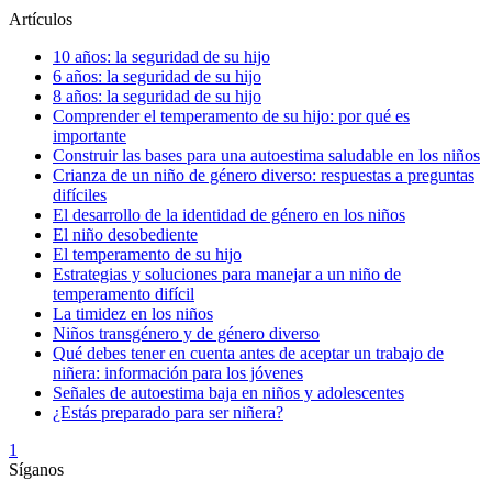
Artículos
10 años: la seguridad de su hijo
6 años: la seguridad de su hijo
8 años: la seguridad de su hijo
Comprender el temperamento de su hijo: por qué es
importante
Construir las bases para una autoestima saludable en los niños
Crianza de un niño de género diverso: respuestas a preguntas
difíciles
El desarrollo de la identidad de género en los niños
El niño desobediente
El temperamento de su hijo
Estrategias y soluciones para manejar a un niño de
temperamento difícil
La timidez en los niños
Niños transgénero y de género diverso
Qué debes tener en cuenta antes de aceptar un trabajo de
niñera: información para los jóvenes
Señales de autoestima baja en niños y adolescentes
¿Estás preparado para ser niñera?
1
Síganos