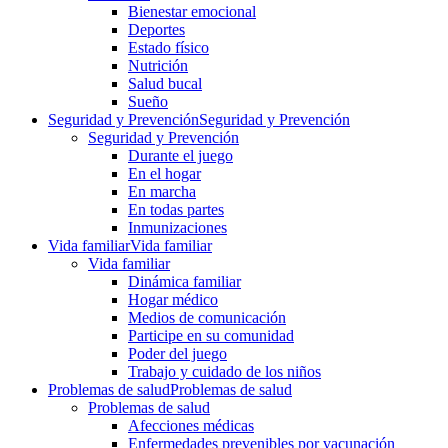
Bienestar emocional
Deportes
Estado físico
Nutrición
Salud bucal
Sueño
Seguridad y Prevención
Seguridad y Prevención
Seguridad y Prevención
Durante el juego
En el hogar
En marcha
En todas partes
Inmunizaciones
Vida familiar
Vida familiar
Vida familiar
Dinámica familiar
Hogar médico
Medios de comunicación
Participe en su comunidad
Poder del juego
Trabajo y cuidado de los niños
Problemas de salud
Problemas de salud
Problemas de salud
Afecciones médicas
Enfermedades prevenibles por vacunación