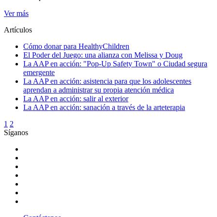
Ver más
Artículos
Cómo donar para HealthyChildren
El Poder del Juego: una alianza con Melissa y Doug
La AAP en acción: "Pop-Up Safety Town" o Ciudad segura
emergente
La AAP en acción: asistencia para que los adolescentes
aprendan a administrar su propia atención médica
La AAP en acción: salir al exterior
La AAP en acción: sanación a través de la arteterapia
1
2
Síganos