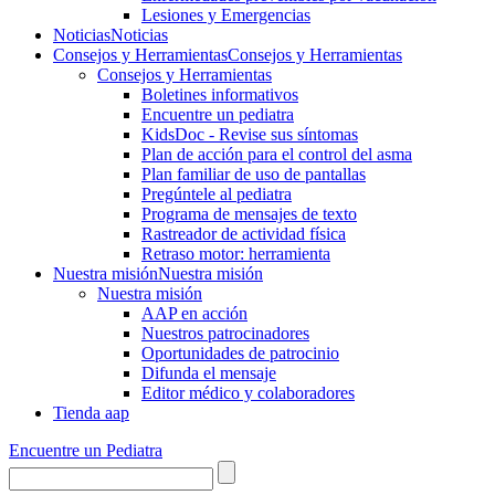
Lesiones y Emergencias
Noticias
Noticias
Consejos y Herramientas
Consejos y Herramientas
Consejos y Herramientas
Boletines informativos
Encuentre un pediatra
KidsDoc - Revise sus síntomas
Plan de acción para el control del asma
Plan familiar de uso de pantallas
Pregúntele al pediatra
Programa de mensajes de texto
Rastre​​ador de activida​d física
Retraso motor: herramienta
Nuestra misión
Nuestra misión
Nuestra misión
AAP en acción
Nuestros patrocinadores
Oportunidades de patrocinio
Difunda el mensaje
Editor médico y colaboradores
Tienda aap
Encuentre un Pediatra