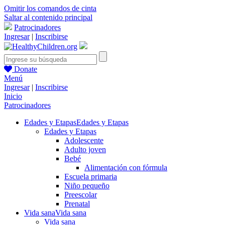
Omitir los comandos de cinta
Saltar al contenido principal
Patrocinadores
Ingresar
|
Inscribirse
Donate
Menú
Ingresar
|
Inscribirse
Inicio
Patrocinadores
Edades y Etapas
Edades y Etapas
Edades y Etapas
Adolescente
Adulto joven
Bebé
Alimentación con fórmula
Escuela primaria
Niño pequeño
Preescolar
Prenatal
Vida sana
Vida sana
Vida sana