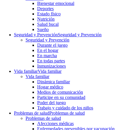
Bienestar emocional
Deportes
Estado físico
Nutrición
Salud bucal
Sueño
Seguridad y Prevención
Seguridad y Prevención
Seguridad y Prevención
Durante el juego
En el hogar
En marcha
En todas partes
Inmunizaciones
Vida familiar
Vida familiar
Vida familiar
Dinámica familiar
Hogar médico
Medios de comunicación
Participe en su comunidad
Poder del juego
Trabajo y cuidado de los niños
Problemas de salud
Problemas de salud
Problemas de salud
Afecciones médicas
Enfermedades prevenibles por vacunación