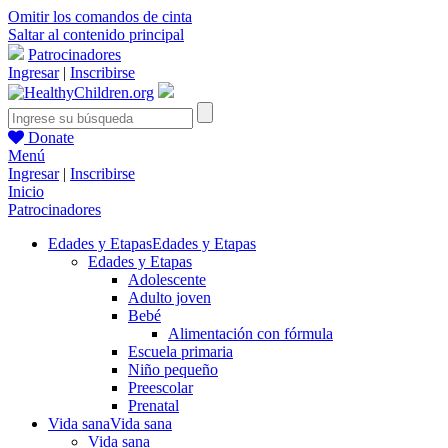
Omitir los comandos de cinta
Saltar al contenido principal
Patrocinadores
Ingresar
|
Inscribirse
Donate
Menú
Ingresar
|
Inscribirse
Inicio
Patrocinadores
Edades y Etapas
Edades y Etapas
Edades y Etapas
Adolescente
Adulto joven
Bebé
Alimentación con fórmula
Escuela primaria
Niño pequeño
Preescolar
Prenatal
Vida sana
Vida sana
Vida sana