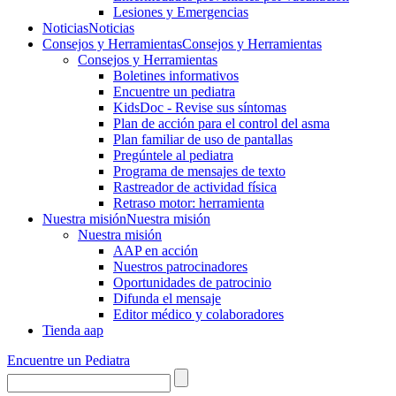
Lesiones y Emergencias
Noticias
Noticias
Consejos y Herramientas
Consejos y Herramientas
Consejos y Herramientas
Boletines informativos
Encuentre un pediatra
KidsDoc - Revise sus síntomas
Plan de acción para el control del asma
Plan familiar de uso de pantallas
Pregúntele al pediatra
Programa de mensajes de texto
Rastre​​ador de activida​d física
Retraso motor: herramienta
Nuestra misión
Nuestra misión
Nuestra misión
AAP en acción
Nuestros patrocinadores
Oportunidades de patrocinio
Difunda el mensaje
Editor médico y colaboradores
Tienda aap
Encuentre un Pediatra