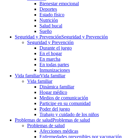
Bienestar emocional
Deportes
Estado físico
Nutrición
Salud bucal
Sueño
Seguridad y Prevención
Seguridad y Prevención
Seguridad y Prevención
Durante el juego
En el hogar
En marcha
En todas partes
Inmunizaciones
Vida familiar
Vida familiar
Vida familiar
Dinámica familiar
Hogar médico
Medios de comunicación
Participe en su comunidad
Poder del juego
Trabajo y cuidado de los niños
Problemas de salud
Problemas de salud
Problemas de salud
Afecciones médicas
Enfermedades prevenibles por vacunación