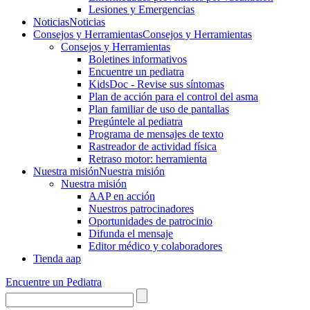
Lesiones y Emergencias
Noticias
Noticias
Consejos y Herramientas
Consejos y Herramientas
Consejos y Herramientas
Boletines informativos
Encuentre un pediatra
KidsDoc - Revise sus síntomas
Plan de acción para el control del asma
Plan familiar de uso de pantallas
Pregúntele al pediatra
Programa de mensajes de texto
Rastre​​ador de activida​d física
Retraso motor: herramienta
Nuestra misión
Nuestra misión
Nuestra misión
AAP en acción
Nuestros patrocinadores
Oportunidades de patrocinio
Difunda el mensaje
Editor médico y colaboradores
Tienda aap
Encuentre un Pediatra