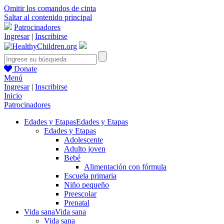
Omitir los comandos de cinta
Saltar al contenido principal
Patrocinadores
Ingresar
|
Inscribirse
Donate
Menú
Ingresar
|
Inscribirse
Inicio
Patrocinadores
Edades y Etapas
Edades y Etapas
Edades y Etapas
Adolescente
Adulto joven
Bebé
Alimentación con fórmula
Escuela primaria
Niño pequeño
Preescolar
Prenatal
Vida sana
Vida sana
Vida sana