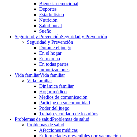
Bienestar emocional
Deportes
Estado físico
Nutrición
Salud bucal
Sueño
Seguridad y Prevención
Seguridad y Prevención
Seguridad y Prevención
Durante el juego
En el hogar
En marcha
En todas partes
Inmunizaciones
Vida familiar
Vida familiar
Vida familiar
Dinámica familiar
Hogar médico
Medios de comunicación
Participe en su comunidad
Poder del juego
Trabajo y cuidado de los niños
Problemas de salud
Problemas de salud
Problemas de salud
Afecciones médicas
Enfermedades prevenibles por vacunación