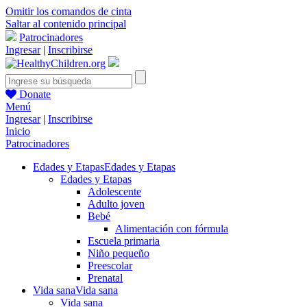
Omitir los comandos de cinta
Saltar al contenido principal
Patrocinadores
Ingresar
|
Inscribirse
Donate
Menú
Ingresar
|
Inscribirse
Inicio
Patrocinadores
Edades y Etapas
Edades y Etapas
Edades y Etapas
Adolescente
Adulto joven
Bebé
Alimentación con fórmula
Escuela primaria
Niño pequeño
Preescolar
Prenatal
Vida sana
Vida sana
Vida sana