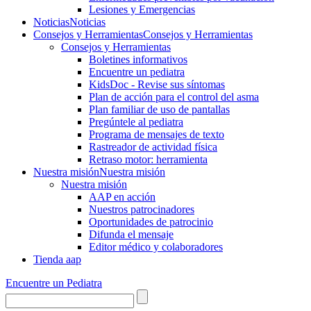
Lesiones y Emergencias
Noticias
Noticias
Consejos y Herramientas
Consejos y Herramientas
Consejos y Herramientas
Boletines informativos
Encuentre un pediatra
KidsDoc - Revise sus síntomas
Plan de acción para el control del asma
Plan familiar de uso de pantallas
Pregúntele al pediatra
Programa de mensajes de texto
Rastre​​ador de activida​d física
Retraso motor: herramienta
Nuestra misión
Nuestra misión
Nuestra misión
AAP en acción
Nuestros patrocinadores
Oportunidades de patrocinio
Difunda el mensaje
Editor médico y colaboradores
Tienda aap
Encuentre un Pediatra