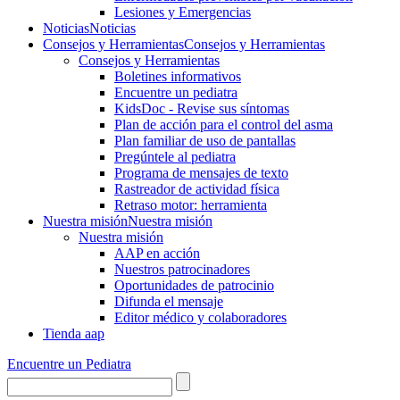
Lesiones y Emergencias
Noticias
Noticias
Consejos y Herramientas
Consejos y Herramientas
Consejos y Herramientas
Boletines informativos
Encuentre un pediatra
KidsDoc - Revise sus síntomas
Plan de acción para el control del asma
Plan familiar de uso de pantallas
Pregúntele al pediatra
Programa de mensajes de texto
Rastre​​ador de activida​d física
Retraso motor: herramienta
Nuestra misión
Nuestra misión
Nuestra misión
AAP en acción
Nuestros patrocinadores
Oportunidades de patrocinio
Difunda el mensaje
Editor médico y colaboradores
Tienda aap
Encuentre un Pediatra