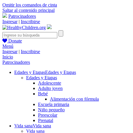
Omitir los comandos de cinta
Saltar al contenido principal
Patrocinadores
Ingresar
|
Inscribirse
Donate
Menú
Ingresar
|
Inscribirse
Inicio
Patrocinadores
Edades y Etapas
Edades y Etapas
Edades y Etapas
Adolescente
Adulto joven
Bebé
Alimentación con fórmula
Escuela primaria
Niño pequeño
Preescolar
Prenatal
Vida sana
Vida sana
Vida sana