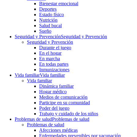
Bienestar emocional
Deportes
Estado físico
Nutrición
Salud bucal
Sueño
Seguridad y Prevención
Seguridad y Prevención
Seguridad y Prevención
Durante el juego
En el hogar
En marcha
En todas partes
Inmunizaciones
Vida familiar
Vida familiar
Vida familiar
Dinámica familiar
Hogar médico
Medios de comunicación
Participe en su comunidad
Poder del juego
Trabajo y cuidado de los niños
Problemas de salud
Problemas de salud
Problemas de salud
Afecciones médicas
Enfermedades prevenibles por vacunación