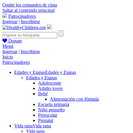
Omitir los comandos de cinta
Saltar al contenido principal
Patrocinadores
Ingresar
|
Inscribirse
Donate
Menú
Ingresar
|
Inscribirse
Inicio
Patrocinadores
Edades y Etapas
Edades y Etapas
Edades y Etapas
Adolescente
Adulto joven
Bebé
Alimentación con fórmula
Escuela primaria
Niño pequeño
Preescolar
Prenatal
Vida sana
Vida sana
Vida sana