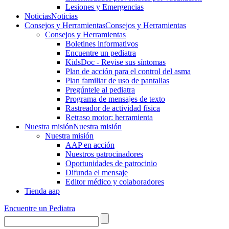
Lesiones y Emergencias
Noticias
Noticias
Consejos y Herramientas
Consejos y Herramientas
Consejos y Herramientas
Boletines informativos
Encuentre un pediatra
KidsDoc - Revise sus síntomas
Plan de acción para el control del asma
Plan familiar de uso de pantallas
Pregúntele al pediatra
Programa de mensajes de texto
Rastre​​ador de activida​d física
Retraso motor: herramienta
Nuestra misión
Nuestra misión
Nuestra misión
AAP en acción
Nuestros patrocinadores
Oportunidades de patrocinio
Difunda el mensaje
Editor médico y colaboradores
Tienda aap
Encuentre un Pediatra