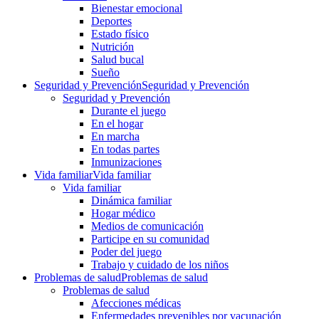
Bienestar emocional
Deportes
Estado físico
Nutrición
Salud bucal
Sueño
Seguridad y Prevención
Seguridad y Prevención
Seguridad y Prevención
Durante el juego
En el hogar
En marcha
En todas partes
Inmunizaciones
Vida familiar
Vida familiar
Vida familiar
Dinámica familiar
Hogar médico
Medios de comunicación
Participe en su comunidad
Poder del juego
Trabajo y cuidado de los niños
Problemas de salud
Problemas de salud
Problemas de salud
Afecciones médicas
Enfermedades prevenibles por vacunación