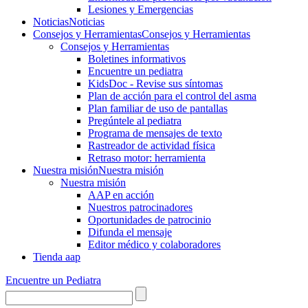
Lesiones y Emergencias
Noticias
Noticias
Consejos y Herramientas
Consejos y Herramientas
Consejos y Herramientas
Boletines informativos
Encuentre un pediatra
KidsDoc - Revise sus síntomas
Plan de acción para el control del asma
Plan familiar de uso de pantallas
Pregúntele al pediatra
Programa de mensajes de texto
Rastre​​ador de activida​d física
Retraso motor: herramienta
Nuestra misión
Nuestra misión
Nuestra misión
AAP en acción
Nuestros patrocinadores
Oportunidades de patrocinio
Difunda el mensaje
Editor médico y colaboradores
Tienda aap
Encuentre un Pediatra