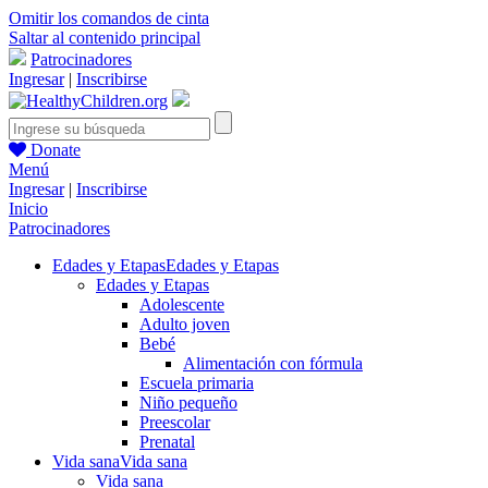
Omitir los comandos de cinta
Saltar al contenido principal
Patrocinadores
Ingresar
|
Inscribirse
Donate
Menú
Ingresar
|
Inscribirse
Inicio
Patrocinadores
Edades y Etapas
Edades y Etapas
Edades y Etapas
Adolescente
Adulto joven
Bebé
Alimentación con fórmula
Escuela primaria
Niño pequeño
Preescolar
Prenatal
Vida sana
Vida sana
Vida sana