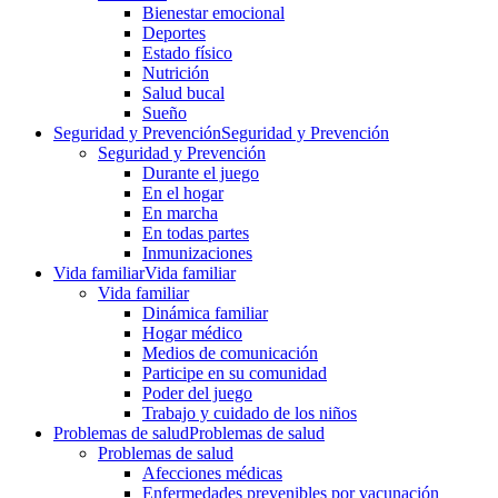
Bienestar emocional
Deportes
Estado físico
Nutrición
Salud bucal
Sueño
Seguridad y Prevención
Seguridad y Prevención
Seguridad y Prevención
Durante el juego
En el hogar
En marcha
En todas partes
Inmunizaciones
Vida familiar
Vida familiar
Vida familiar
Dinámica familiar
Hogar médico
Medios de comunicación
Participe en su comunidad
Poder del juego
Trabajo y cuidado de los niños
Problemas de salud
Problemas de salud
Problemas de salud
Afecciones médicas
Enfermedades prevenibles por vacunación