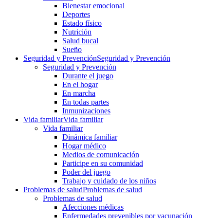
Bienestar emocional
Deportes
Estado físico
Nutrición
Salud bucal
Sueño
Seguridad y Prevención
Seguridad y Prevención
Seguridad y Prevención
Durante el juego
En el hogar
En marcha
En todas partes
Inmunizaciones
Vida familiar
Vida familiar
Vida familiar
Dinámica familiar
Hogar médico
Medios de comunicación
Participe en su comunidad
Poder del juego
Trabajo y cuidado de los niños
Problemas de salud
Problemas de salud
Problemas de salud
Afecciones médicas
Enfermedades prevenibles por vacunación