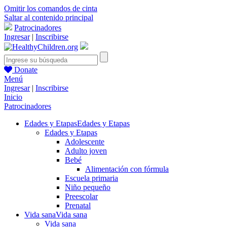
Omitir los comandos de cinta
Saltar al contenido principal
Patrocinadores
Ingresar
|
Inscribirse
Donate
Menú
Ingresar
|
Inscribirse
Inicio
Patrocinadores
Edades y Etapas
Edades y Etapas
Edades y Etapas
Adolescente
Adulto joven
Bebé
Alimentación con fórmula
Escuela primaria
Niño pequeño
Preescolar
Prenatal
Vida sana
Vida sana
Vida sana