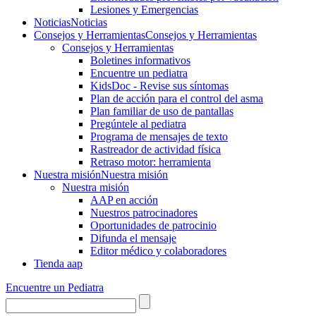
Lesiones y Emergencias
Noticias
Noticias
Consejos y Herramientas
Consejos y Herramientas
Consejos y Herramientas
Boletines informativos
Encuentre un pediatra
KidsDoc - Revise sus síntomas
Plan de acción para el control del asma
Plan familiar de uso de pantallas
Pregúntele al pediatra
Programa de mensajes de texto
Rastre​​ador de activida​d física
Retraso motor: herramienta
Nuestra misión
Nuestra misión
Nuestra misión
AAP en acción
Nuestros patrocinadores
Oportunidades de patrocinio
Difunda el mensaje
Editor médico y colaboradores
Tienda aap
Encuentre un Pediatra