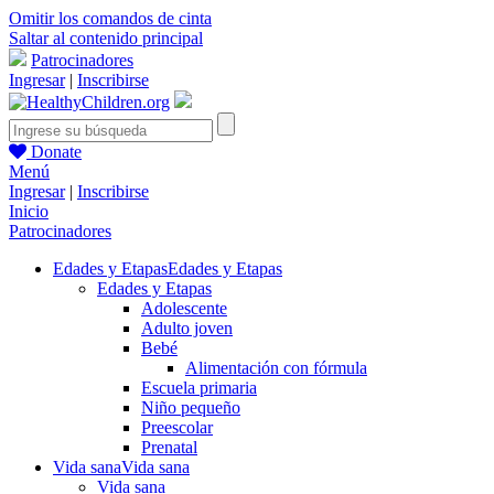
Omitir los comandos de cinta
Saltar al contenido principal
Patrocinadores
Ingresar
|
Inscribirse
Donate
Menú
Ingresar
|
Inscribirse
Inicio
Patrocinadores
Edades y Etapas
Edades y Etapas
Edades y Etapas
Adolescente
Adulto joven
Bebé
Alimentación con fórmula
Escuela primaria
Niño pequeño
Preescolar
Prenatal
Vida sana
Vida sana
Vida sana