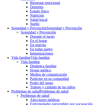
Bienestar emocional
Deportes
Estado físico
Nutrición
Salud bucal
Sueño
Seguridad y Prevención
Seguridad y Prevención
Seguridad y Prevención
Durante el juego
En el hogar
En marcha
En todas partes
Inmunizaciones
Vida familiar
Vida familiar
Vida familiar
Dinámica familiar
Hogar médico
Medios de comunicación
Participe en su comunidad
Poder del juego
Trabajo y cuidado de los niños
Problemas de salud
Problemas de salud
Problemas de salud
Afecciones médicas
Enfermedades prevenibles por vacunación