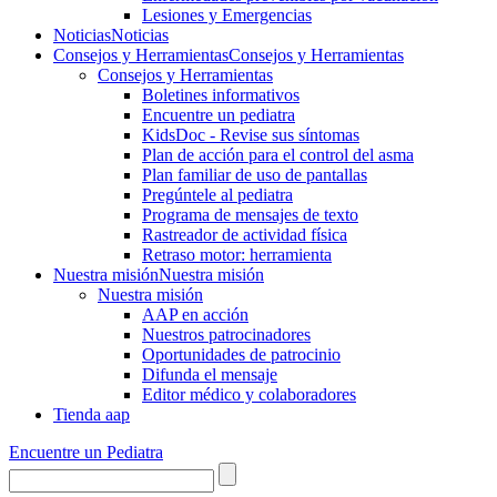
Lesiones y Emergencias
Noticias
Noticias
Consejos y Herramientas
Consejos y Herramientas
Consejos y Herramientas
Boletines informativos
Encuentre un pediatra
KidsDoc - Revise sus síntomas
Plan de acción para el control del asma
Plan familiar de uso de pantallas
Pregúntele al pediatra
Programa de mensajes de texto
Rastre​​ador de activida​d física
Retraso motor: herramienta
Nuestra misión
Nuestra misión
Nuestra misión
AAP en acción
Nuestros patrocinadores
Oportunidades de patrocinio
Difunda el mensaje
Editor médico y colaboradores
Tienda aap
Encuentre un Pediatra