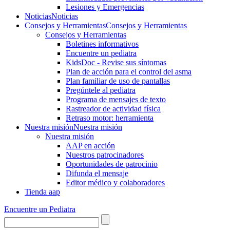
Lesiones y Emergencias
Noticias
Noticias
Consejos y Herramientas
Consejos y Herramientas
Consejos y Herramientas
Boletines informativos
Encuentre un pediatra
KidsDoc - Revise sus síntomas
Plan de acción para el control del asma
Plan familiar de uso de pantallas
Pregúntele al pediatra
Programa de mensajes de texto
Rastre​​ador de activida​d física
Retraso motor: herramienta
Nuestra misión
Nuestra misión
Nuestra misión
AAP en acción
Nuestros patrocinadores
Oportunidades de patrocinio
Difunda el mensaje
Editor médico y colaboradores
Tienda aap
Encuentre un Pediatra