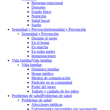
Bienestar emocional
Deportes
Estado físico
Nutrición
Salud bucal
Sueño
Seguridad y Prevención
Seguridad y Prevención
Seguridad y Prevención
Durante el juego
En el hogar
En marcha
En todas partes
Inmunizaciones
Vida familiar
Vida familiar
Vida familiar
Dinámica familiar
Hogar médico
Medios de comunicación
Participe en su comunidad
Poder del juego
Trabajo y cuidado de los niños
Problemas de salud
Problemas de salud
Problemas de salud
Afecciones médicas
Enfermedades prevenibles por vacunación