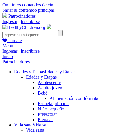
Omitir los comandos de cinta
Saltar al contenido principal
Patrocinadores
Ingresar
|
Inscribirse
Donate
Menú
Ingresar
|
Inscribirse
Inicio
Patrocinadores
Edades y Etapas
Edades y Etapas
Edades y Etapas
Adolescente
Adulto joven
Bebé
Alimentación con fórmula
Escuela primaria
Niño pequeño
Preescolar
Prenatal
Vida sana
Vida sana
Vida sana