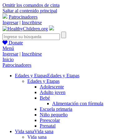
Omitir los comandos de cinta
Saltar al contenido principal
Patrocinadores
Ingresar
|
Inscribirse
Donate
Menú
Ingresar
|
Inscribirse
Inicio
Patrocinadores
Edades y Etapas
Edades y Etapas
Edades y Etapas
Adolescente
Adulto joven
Bebé
Alimentación con fórmula
Escuela primaria
Niño pequeño
Preescolar
Prenatal
Vida sana
Vida sana
Vida sana