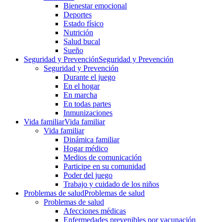
Bienestar emocional
Deportes
Estado físico
Nutrición
Salud bucal
Sueño
Seguridad y Prevención
Seguridad y Prevención
Seguridad y Prevención
Durante el juego
En el hogar
En marcha
En todas partes
Inmunizaciones
Vida familiar
Vida familiar
Vida familiar
Dinámica familiar
Hogar médico
Medios de comunicación
Participe en su comunidad
Poder del juego
Trabajo y cuidado de los niños
Problemas de salud
Problemas de salud
Problemas de salud
Afecciones médicas
Enfermedades prevenibles por vacunación