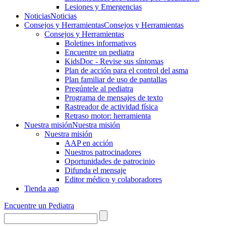
Lesiones y Emergencias
Noticias
Noticias
Consejos y Herramientas
Consejos y Herramientas
Consejos y Herramientas
Boletines informativos
Encuentre un pediatra
KidsDoc - Revise sus síntomas
Plan de acción para el control del asma
Plan familiar de uso de pantallas
Pregúntele al pediatra
Programa de mensajes de texto
Rastre​​ador de activida​d física
Retraso motor: herramienta
Nuestra misión
Nuestra misión
Nuestra misión
AAP en acción
Nuestros patrocinadores
Oportunidades de patrocinio
Difunda el mensaje
Editor médico y colaboradores
Tienda aap
Encuentre un Pediatra