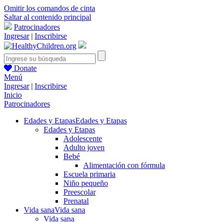
Omitir los comandos de cinta
Saltar al contenido principal
Patrocinadores
Ingresar
|
Inscribirse
Donate
Menú
Ingresar
|
Inscribirse
Inicio
Patrocinadores
Edades y Etapas
Edades y Etapas
Edades y Etapas
Adolescente
Adulto joven
Bebé
Alimentación con fórmula
Escuela primaria
Niño pequeño
Preescolar
Prenatal
Vida sana
Vida sana
Vida sana