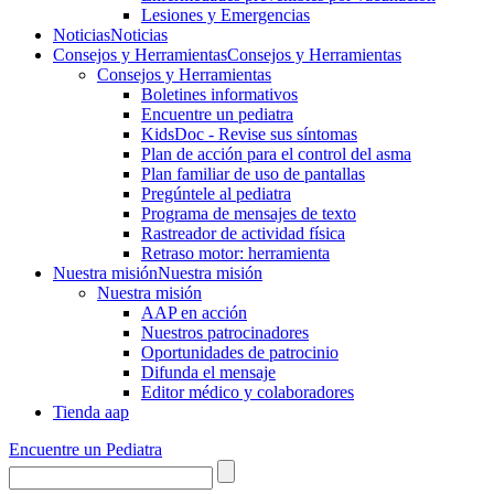
Lesiones y Emergencias
Noticias
Noticias
Consejos y Herramientas
Consejos y Herramientas
Consejos y Herramientas
Boletines informativos
Encuentre un pediatra
KidsDoc - Revise sus síntomas
Plan de acción para el control del asma
Plan familiar de uso de pantallas
Pregúntele al pediatra
Programa de mensajes de texto
Rastre​​ador de activida​d física
Retraso motor: herramienta
Nuestra misión
Nuestra misión
Nuestra misión
AAP en acción
Nuestros patrocinadores
Oportunidades de patrocinio
Difunda el mensaje
Editor médico y colaboradores
Tienda aap
Encuentre un Pediatra