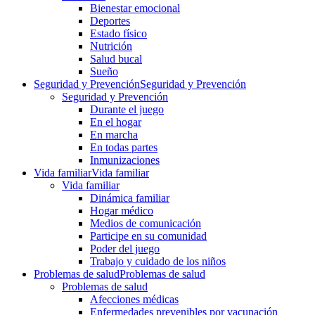
Bienestar emocional
Deportes
Estado físico
Nutrición
Salud bucal
Sueño
Seguridad y Prevención
Seguridad y Prevención
Seguridad y Prevención
Durante el juego
En el hogar
En marcha
En todas partes
Inmunizaciones
Vida familiar
Vida familiar
Vida familiar
Dinámica familiar
Hogar médico
Medios de comunicación
Participe en su comunidad
Poder del juego
Trabajo y cuidado de los niños
Problemas de salud
Problemas de salud
Problemas de salud
Afecciones médicas
Enfermedades prevenibles por vacunación