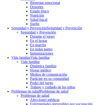
Bienestar emocional
Deportes
Estado físico
Nutrición
Salud bucal
Sueño
Seguridad y Prevención
Seguridad y Prevención
Seguridad y Prevención
Durante el juego
En el hogar
En marcha
En todas partes
Inmunizaciones
Vida familiar
Vida familiar
Vida familiar
Dinámica familiar
Hogar médico
Medios de comunicación
Participe en su comunidad
Poder del juego
Trabajo y cuidado de los niños
Problemas de salud
Problemas de salud
Problemas de salud
Afecciones médicas
Enfermedades prevenibles por vacunación