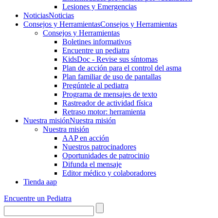
Lesiones y Emergencias
Noticias
Noticias
Consejos y Herramientas
Consejos y Herramientas
Consejos y Herramientas
Boletines informativos
Encuentre un pediatra
KidsDoc - Revise sus síntomas
Plan de acción para el control del asma
Plan familiar de uso de pantallas
Pregúntele al pediatra
Programa de mensajes de texto
Rastre​​ador de activida​d física
Retraso motor: herramienta
Nuestra misión
Nuestra misión
Nuestra misión
AAP en acción
Nuestros patrocinadores
Oportunidades de patrocinio
Difunda el mensaje
Editor médico y colaboradores
Tienda aap
Encuentre un Pediatra