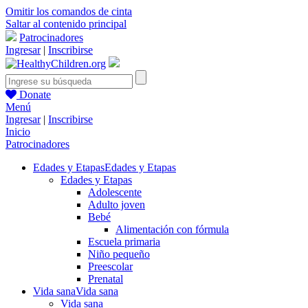
Omitir los comandos de cinta
Saltar al contenido principal
Patrocinadores
Ingresar
|
Inscribirse
Donate
Menú
Ingresar
|
Inscribirse
Inicio
Patrocinadores
Edades y Etapas
Edades y Etapas
Edades y Etapas
Adolescente
Adulto joven
Bebé
Alimentación con fórmula
Escuela primaria
Niño pequeño
Preescolar
Prenatal
Vida sana
Vida sana
Vida sana