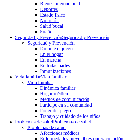
Bienestar emocional
Deportes
Estado físico
Nutrición
Salud bucal
Sueño
Seguridad y Prevención
Seguridad y Prevención
Seguridad y Prevención
Durante el juego
En el hogar
En marcha
En todas partes
Inmunizaciones
Vida familiar
Vida familiar
Vida familiar
Dinámica familiar
Hogar médico
Medios de comunicación
Participe en su comunidad
Poder del juego
Trabajo y cuidado de los niños
Problemas de salud
Problemas de salud
Problemas de salud
Afecciones médicas
Enfermedades prevenibles por vacunación