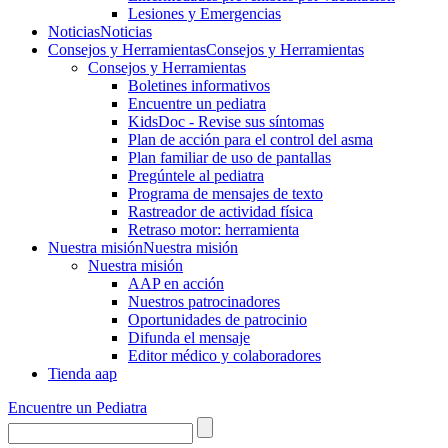
Lesiones y Emergencias
Noticias
Noticias
Consejos y Herramientas
Consejos y Herramientas
Consejos y Herramientas
Boletines informativos
Encuentre un pediatra
KidsDoc - Revise sus síntomas
Plan de acción para el control del asma
Plan familiar de uso de pantallas
Pregúntele al pediatra
Programa de mensajes de texto
Rastre​​ador de activida​d física
Retraso motor: herramienta
Nuestra misión
Nuestra misión
Nuestra misión
AAP en acción
Nuestros patrocinadores
Oportunidades de patrocinio
Difunda el mensaje
Editor médico y colaboradores
Tienda aap
Encuentre un Pediatra