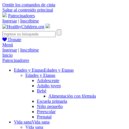
Omitir los comandos de cinta
Saltar al contenido principal
Patrocinadores
Ingresar
|
Inscribirse
Donate
Menú
Ingresar
|
Inscribirse
Inicio
Patrocinadores
Edades y Etapas
Edades y Etapas
Edades y Etapas
Adolescente
Adulto joven
Bebé
Alimentación con fórmula
Escuela primaria
Niño pequeño
Preescolar
Prenatal
Vida sana
Vida sana
Vida sana