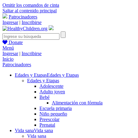
Omitir los comandos de cinta
Saltar al contenido principal
Patrocinadores
Ingresar
|
Inscribirse
Donate
Menú
Ingresar
|
Inscribirse
Inicio
Patrocinadores
Edades y Etapas
Edades y Etapas
Edades y Etapas
Adolescente
Adulto joven
Bebé
Alimentación con fórmula
Escuela primaria
Niño pequeño
Preescolar
Prenatal
Vida sana
Vida sana
Vida sana