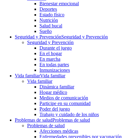
Bienestar emocional
Deportes
Estado físico
Nutrición
Salud bucal
Sueño
Seguridad y Prevención
Seguridad y Prevención
Seguridad y Prevención
Durante el juego
En el hogar
En marcha
En todas partes
Inmunizaciones
Vida familiar
Vida familiar
Vida familiar
Dinámica familiar
Hogar médico
Medios de comunicación
Participe en su comunidad
Poder del juego
Trabajo y cuidado de los niños
Problemas de salud
Problemas de salud
Problemas de salud
Afecciones médicas
Enfermedades prevenibles por vacunación