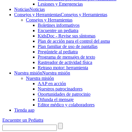
Lesiones y Emergencias
Noticias
Noticias
Consejos y Herramientas
Consejos y Herramientas
Consejos y Herramientas
Boletines informativos
Encuentre un pediatra
KidsDoc - Revise sus síntomas
Plan de acción para el control del asma
Plan familiar de uso de pantallas
Pregúntele al pediatra
Programa de mensajes de texto
Rastre​​ador de activida​d física
Retraso motor: herramienta
Nuestra misión
Nuestra misión
Nuestra misión
AAP en acción
Nuestros patrocinadores
Oportunidades de patrocinio
Difunda el mensaje
Editor médico y colaboradores
Tienda aap
Encuentre un Pediatra