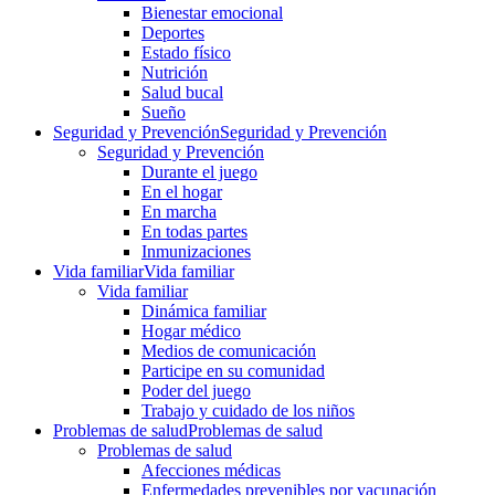
Bienestar emocional
Deportes
Estado físico
Nutrición
Salud bucal
Sueño
Seguridad y Prevención
Seguridad y Prevención
Seguridad y Prevención
Durante el juego
En el hogar
En marcha
En todas partes
Inmunizaciones
Vida familiar
Vida familiar
Vida familiar
Dinámica familiar
Hogar médico
Medios de comunicación
Participe en su comunidad
Poder del juego
Trabajo y cuidado de los niños
Problemas de salud
Problemas de salud
Problemas de salud
Afecciones médicas
Enfermedades prevenibles por vacunación