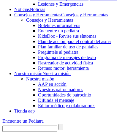
Lesiones y Emergencias
Noticias
Noticias
Consejos y Herramientas
Consejos y Herramientas
Consejos y Herramientas
Boletines informativos
Encuentre un pediatra
KidsDoc - Revise sus síntomas
Plan de acción para el control del asma
Plan familiar de uso de pantallas
Pregúntele al pediatra
Programa de mensajes de texto
Rastre​​ador de activida​d física
Retraso motor: herramienta
Nuestra misión
Nuestra misión
Nuestra misión
AAP en acción
Nuestros patrocinadores
Oportunidades de patrocinio
Difunda el mensaje
Editor médico y colaboradores
Tienda aap
Encuentre un Pediatra