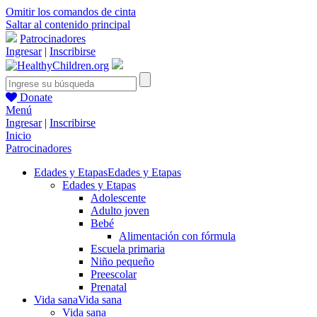
Omitir los comandos de cinta
Saltar al contenido principal
Patrocinadores
Ingresar
|
Inscribirse
Donate
Menú
Ingresar
|
Inscribirse
Inicio
Patrocinadores
Edades y Etapas
Edades y Etapas
Edades y Etapas
Adolescente
Adulto joven
Bebé
Alimentación con fórmula
Escuela primaria
Niño pequeño
Preescolar
Prenatal
Vida sana
Vida sana
Vida sana