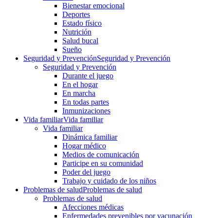
Bienestar emocional
Deportes
Estado físico
Nutrición
Salud bucal
Sueño
Seguridad y Prevención
Seguridad y Prevención
Seguridad y Prevención
Durante el juego
En el hogar
En marcha
En todas partes
Inmunizaciones
Vida familiar
Vida familiar
Vida familiar
Dinámica familiar
Hogar médico
Medios de comunicación
Participe en su comunidad
Poder del juego
Trabajo y cuidado de los niños
Problemas de salud
Problemas de salud
Problemas de salud
Afecciones médicas
Enfermedades prevenibles por vacunación