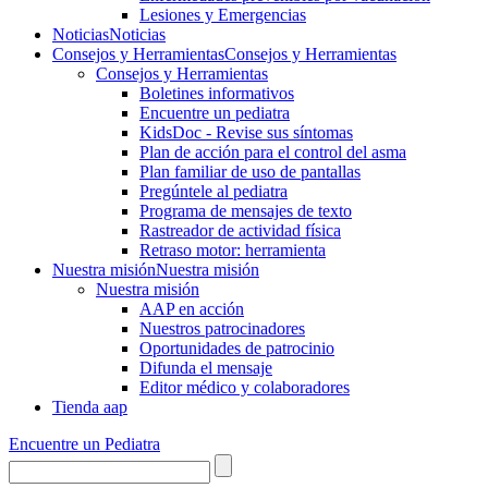
Lesiones y Emergencias
Noticias
Noticias
Consejos y Herramientas
Consejos y Herramientas
Consejos y Herramientas
Boletines informativos
Encuentre un pediatra
KidsDoc - Revise sus síntomas
Plan de acción para el control del asma
Plan familiar de uso de pantallas
Pregúntele al pediatra
Programa de mensajes de texto
Rastre​​ador de activida​d física
Retraso motor: herramienta
Nuestra misión
Nuestra misión
Nuestra misión
AAP en acción
Nuestros patrocinadores
Oportunidades de patrocinio
Difunda el mensaje
Editor médico y colaboradores
Tienda aap
Encuentre un Pediatra