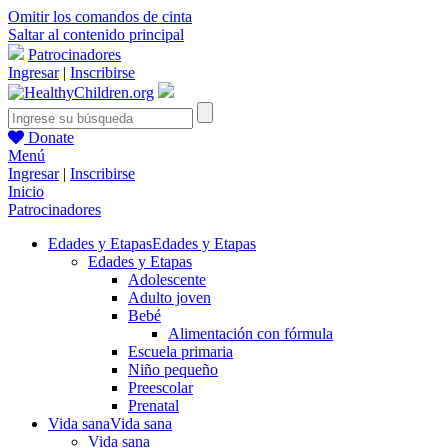
Omitir los comandos de cinta
Saltar al contenido principal
Patrocinadores
Ingresar
|
Inscribirse
Donate
Menú
Ingresar
|
Inscribirse
Inicio
Patrocinadores
Edades y Etapas
Edades y Etapas
Edades y Etapas
Adolescente
Adulto joven
Bebé
Alimentación con fórmula
Escuela primaria
Niño pequeño
Preescolar
Prenatal
Vida sana
Vida sana
Vida sana