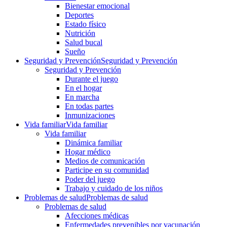
Bienestar emocional
Deportes
Estado físico
Nutrición
Salud bucal
Sueño
Seguridad y Prevención
Seguridad y Prevención
Seguridad y Prevención
Durante el juego
En el hogar
En marcha
En todas partes
Inmunizaciones
Vida familiar
Vida familiar
Vida familiar
Dinámica familiar
Hogar médico
Medios de comunicación
Participe en su comunidad
Poder del juego
Trabajo y cuidado de los niños
Problemas de salud
Problemas de salud
Problemas de salud
Afecciones médicas
Enfermedades prevenibles por vacunación