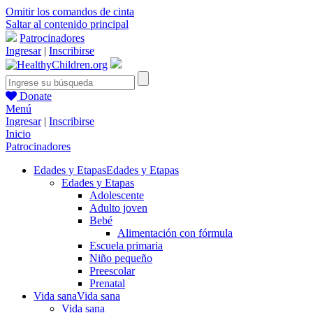
Omitir los comandos de cinta
Saltar al contenido principal
Patrocinadores
Ingresar
|
Inscribirse
Donate
Menú
Ingresar
|
Inscribirse
Inicio
Patrocinadores
Edades y Etapas
Edades y Etapas
Edades y Etapas
Adolescente
Adulto joven
Bebé
Alimentación con fórmula
Escuela primaria
Niño pequeño
Preescolar
Prenatal
Vida sana
Vida sana
Vida sana