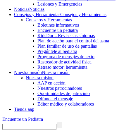
Lesiones y Emergencias
Noticias
Noticias
Consejos y Herramientas
Consejos y Herramientas
Consejos y Herramientas
Boletines informativos
Encuentre un pediatra
KidsDoc - Revise sus síntomas
Plan de acción para el control del asma
Plan familiar de uso de pantallas
Pregúntele al pediatra
Programa de mensajes de texto
Rastre​​ador de activida​d física
Retraso motor: herramienta
Nuestra misión
Nuestra misión
Nuestra misión
AAP en acción
Nuestros patrocinadores
Oportunidades de patrocinio
Difunda el mensaje
Editor médico y colaboradores
Tienda aap
Encuentre un Pediatra