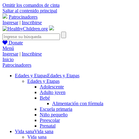
Omitir los comandos de cinta
Saltar al contenido principal
Patrocinadores
Ingresar
|
Inscribirse
Donate
Menú
Ingresar
|
Inscribirse
Inicio
Patrocinadores
Edades y Etapas
Edades y Etapas
Edades y Etapas
Adolescente
Adulto joven
Bebé
Alimentación con fórmula
Escuela primaria
Niño pequeño
Preescolar
Prenatal
Vida sana
Vida sana
Vida sana