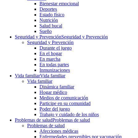
Bienestar emocional
Deportes
Estado físico
Nutrición
Salud bucal
Sueño
Seguridad y Prevención
Seguridad y Prevención
Seguridad y Prevención
Durante el juego
En el hogar
En marcha
En todas partes
Inmunizaciones
Vida familiar
Vida familiar
Vida familiar
Dinámica familiar
Hogar médico
Medios de comunicación
Participe en su comunidad
Poder del juego
Trabajo y cuidado de los niños
Problemas de salud
Problemas de salud
Problemas de salud
Afecciones médicas
Enfermedades prevenibles por vacunación