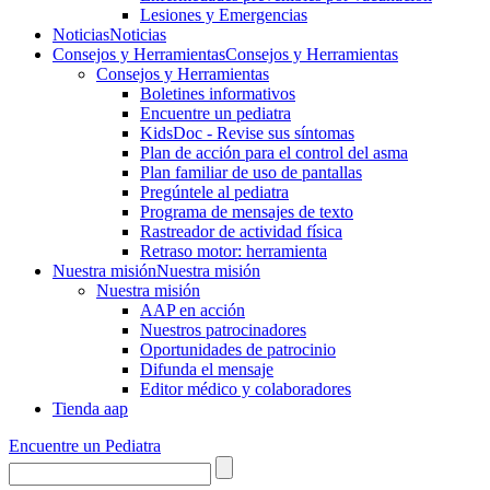
Lesiones y Emergencias
Noticias
Noticias
Consejos y Herramientas
Consejos y Herramientas
Consejos y Herramientas
Boletines informativos
Encuentre un pediatra
KidsDoc - Revise sus síntomas
Plan de acción para el control del asma
Plan familiar de uso de pantallas
Pregúntele al pediatra
Programa de mensajes de texto
Rastre​​ador de activida​d física
Retraso motor: herramienta
Nuestra misión
Nuestra misión
Nuestra misión
AAP en acción
Nuestros patrocinadores
Oportunidades de patrocinio
Difunda el mensaje
Editor médico y colaboradores
Tienda aap
Encuentre un Pediatra