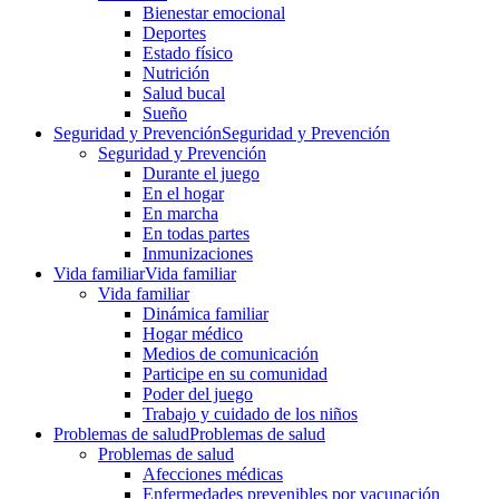
Bienestar emocional
Deportes
Estado físico
Nutrición
Salud bucal
Sueño
Seguridad y Prevención
Seguridad y Prevención
Seguridad y Prevención
Durante el juego
En el hogar
En marcha
En todas partes
Inmunizaciones
Vida familiar
Vida familiar
Vida familiar
Dinámica familiar
Hogar médico
Medios de comunicación
Participe en su comunidad
Poder del juego
Trabajo y cuidado de los niños
Problemas de salud
Problemas de salud
Problemas de salud
Afecciones médicas
Enfermedades prevenibles por vacunación