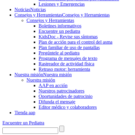
Lesiones y Emergencias
Noticias
Noticias
Consejos y Herramientas
Consejos y Herramientas
Consejos y Herramientas
Boletines informativos
Encuentre un pediatra
KidsDoc - Revise sus síntomas
Plan de acción para el control del asma
Plan familiar de uso de pantallas
Pregúntele al pediatra
Programa de mensajes de texto
Rastre​​ador de activida​d física
Retraso motor: herramienta
Nuestra misión
Nuestra misión
Nuestra misión
AAP en acción
Nuestros patrocinadores
Oportunidades de patrocinio
Difunda el mensaje
Editor médico y colaboradores
Tienda aap
Encuentre un Pediatra