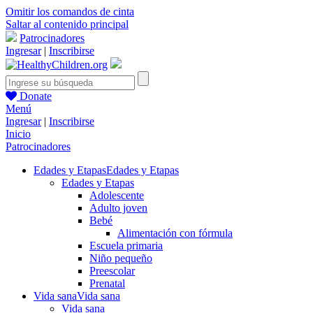
Omitir los comandos de cinta
Saltar al contenido principal
Patrocinadores
Ingresar
|
Inscribirse
Donate
Menú
Ingresar
|
Inscribirse
Inicio
Patrocinadores
Edades y Etapas
Edades y Etapas
Edades y Etapas
Adolescente
Adulto joven
Bebé
Alimentación con fórmula
Escuela primaria
Niño pequeño
Preescolar
Prenatal
Vida sana
Vida sana
Vida sana