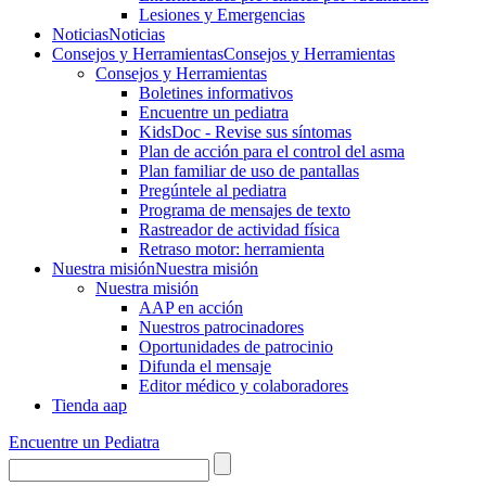
Lesiones y Emergencias
Noticias
Noticias
Consejos y Herramientas
Consejos y Herramientas
Consejos y Herramientas
Boletines informativos
Encuentre un pediatra
KidsDoc - Revise sus síntomas
Plan de acción para el control del asma
Plan familiar de uso de pantallas
Pregúntele al pediatra
Programa de mensajes de texto
Rastre​​ador de activida​d física
Retraso motor: herramienta
Nuestra misión
Nuestra misión
Nuestra misión
AAP en acción
Nuestros patrocinadores
Oportunidades de patrocinio
Difunda el mensaje
Editor médico y colaboradores
Tienda aap
Encuentre un Pediatra