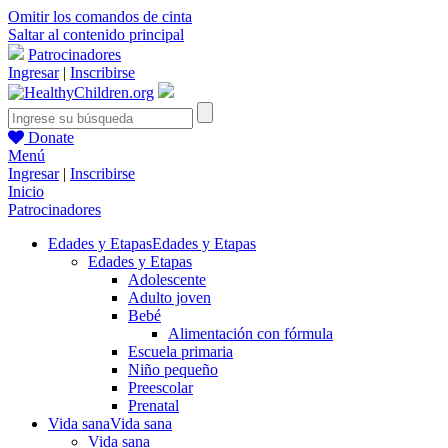
Omitir los comandos de cinta
Saltar al contenido principal
Patrocinadores
Ingresar
|
Inscribirse
Donate
Menú
Ingresar
|
Inscribirse
Inicio
Patrocinadores
Edades y Etapas
Edades y Etapas
Edades y Etapas
Adolescente
Adulto joven
Bebé
Alimentación con fórmula
Escuela primaria
Niño pequeño
Preescolar
Prenatal
Vida sana
Vida sana
Vida sana