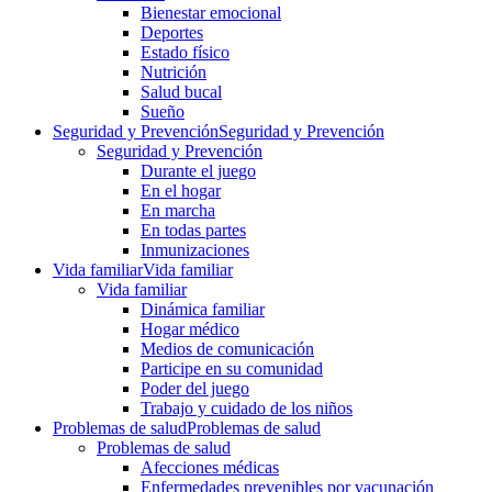
Bienestar emocional
Deportes
Estado físico
Nutrición
Salud bucal
Sueño
Seguridad y Prevención
Seguridad y Prevención
Seguridad y Prevención
Durante el juego
En el hogar
En marcha
En todas partes
Inmunizaciones
Vida familiar
Vida familiar
Vida familiar
Dinámica familiar
Hogar médico
Medios de comunicación
Participe en su comunidad
Poder del juego
Trabajo y cuidado de los niños
Problemas de salud
Problemas de salud
Problemas de salud
Afecciones médicas
Enfermedades prevenibles por vacunación