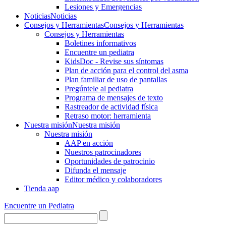
Lesiones y Emergencias
Noticias
Noticias
Consejos y Herramientas
Consejos y Herramientas
Consejos y Herramientas
Boletines informativos
Encuentre un pediatra
KidsDoc - Revise sus síntomas
Plan de acción para el control del asma
Plan familiar de uso de pantallas
Pregúntele al pediatra
Programa de mensajes de texto
Rastre​​ador de activida​d física
Retraso motor: herramienta
Nuestra misión
Nuestra misión
Nuestra misión
AAP en acción
Nuestros patrocinadores
Oportunidades de patrocinio
Difunda el mensaje
Editor médico y colaboradores
Tienda aap
Encuentre un Pediatra