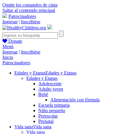
Omitir los comandos de cinta
Saltar al contenido principal
Patrocinadores
Ingresar
|
Inscribirse
Donate
Menú
Ingresar
|
Inscribirse
Inicio
Patrocinadores
Edades y Etapas
Edades y Etapas
Edades y Etapas
Adolescente
Adulto joven
Bebé
Alimentación con fórmula
Escuela primaria
Niño pequeño
Preescolar
Prenatal
Vida sana
Vida sana
Vida sana