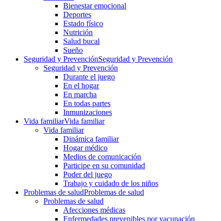
Bienestar emocional
Deportes
Estado físico
Nutrición
Salud bucal
Sueño
Seguridad y Prevención
Seguridad y Prevención
Seguridad y Prevención
Durante el juego
En el hogar
En marcha
En todas partes
Inmunizaciones
Vida familiar
Vida familiar
Vida familiar
Dinámica familiar
Hogar médico
Medios de comunicación
Participe en su comunidad
Poder del juego
Trabajo y cuidado de los niños
Problemas de salud
Problemas de salud
Problemas de salud
Afecciones médicas
Enfermedades prevenibles por vacunación