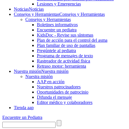
Lesiones y Emergencias
Noticias
Noticias
Consejos y Herramientas
Consejos y Herramientas
Consejos y Herramientas
Boletines informativos
Encuentre un pediatra
KidsDoc - Revise sus síntomas
Plan de acción para el control del asma
Plan familiar de uso de pantallas
Pregúntele al pediatra
Programa de mensajes de texto
Rastre​​ador de activida​d física
Retraso motor: herramienta
Nuestra misión
Nuestra misión
Nuestra misión
AAP en acción
Nuestros patrocinadores
Oportunidades de patrocinio
Difunda el mensaje
Editor médico y colaboradores
Tienda aap
Encuentre un Pediatra