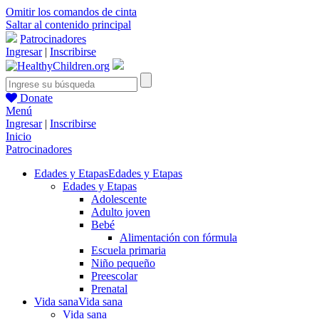
Omitir los comandos de cinta
Saltar al contenido principal
Patrocinadores
Ingresar
|
Inscribirse
Donate
Menú
Ingresar
|
Inscribirse
Inicio
Patrocinadores
Edades y Etapas
Edades y Etapas
Edades y Etapas
Adolescente
Adulto joven
Bebé
Alimentación con fórmula
Escuela primaria
Niño pequeño
Preescolar
Prenatal
Vida sana
Vida sana
Vida sana