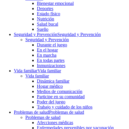
Bienestar emocional
Deportes
Estado físico
Nutrición
Salud bucal
Sueño
Seguridad y Prevención
Seguridad y Prevención
Seguridad y Prevención
Durante el juego
En el hogar
En marcha
En todas partes
Inmunizaciones
Vida familiar
Vida familiar
Vida familiar
Dinámica familiar
Hogar médico
Medios de comunicación
Participe en su comunidad
Poder del juego
Trabajo y cuidado de los niños
Problemas de salud
Problemas de salud
Problemas de salud
Afecciones médicas
Enfermedades prevenibles por vacunación