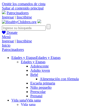
Omitir los comandos de cinta
Saltar al contenido principal
Patrocinadores
Ingresar
|
Inscribirse
Donate
Menú
Ingresar
|
Inscribirse
Inicio
Patrocinadores
Edades y Etapas
Edades y Etapas
Edades y Etapas
Adolescente
Adulto joven
Bebé
Alimentación con fórmula
Escuela primaria
Niño pequeño
Preescolar
Prenatal
Vida sana
Vida sana
Vida sana