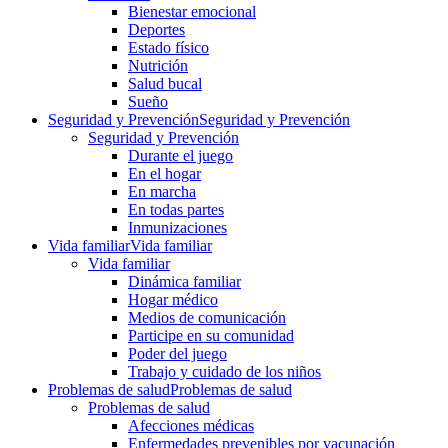
Bienestar emocional
Deportes
Estado físico
Nutrición
Salud bucal
Sueño
Seguridad y Prevención
Seguridad y Prevención
Seguridad y Prevención
Durante el juego
En el hogar
En marcha
En todas partes
Inmunizaciones
Vida familiar
Vida familiar
Vida familiar
Dinámica familiar
Hogar médico
Medios de comunicación
Participe en su comunidad
Poder del juego
Trabajo y cuidado de los niños
Problemas de salud
Problemas de salud
Problemas de salud
Afecciones médicas
Enfermedades prevenibles por vacunación