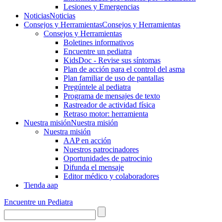
Lesiones y Emergencias
Noticias
Noticias
Consejos y Herramientas
Consejos y Herramientas
Consejos y Herramientas
Boletines informativos
Encuentre un pediatra
KidsDoc - Revise sus síntomas
Plan de acción para el control del asma
Plan familiar de uso de pantallas
Pregúntele al pediatra
Programa de mensajes de texto
Rastre​​ador de activida​d física
Retraso motor: herramienta
Nuestra misión
Nuestra misión
Nuestra misión
AAP en acción
Nuestros patrocinadores
Oportunidades de patrocinio
Difunda el mensaje
Editor médico y colaboradores
Tienda aap
Encuentre un Pediatra