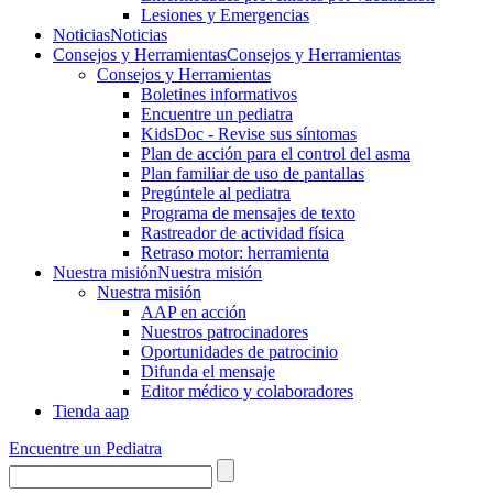
Lesiones y Emergencias
Noticias
Noticias
Consejos y Herramientas
Consejos y Herramientas
Consejos y Herramientas
Boletines informativos
Encuentre un pediatra
KidsDoc - Revise sus síntomas
Plan de acción para el control del asma
Plan familiar de uso de pantallas
Pregúntele al pediatra
Programa de mensajes de texto
Rastre​​ador de activida​d física
Retraso motor: herramienta
Nuestra misión
Nuestra misión
Nuestra misión
AAP en acción
Nuestros patrocinadores
Oportunidades de patrocinio
Difunda el mensaje
Editor médico y colaboradores
Tienda aap
Encuentre un Pediatra