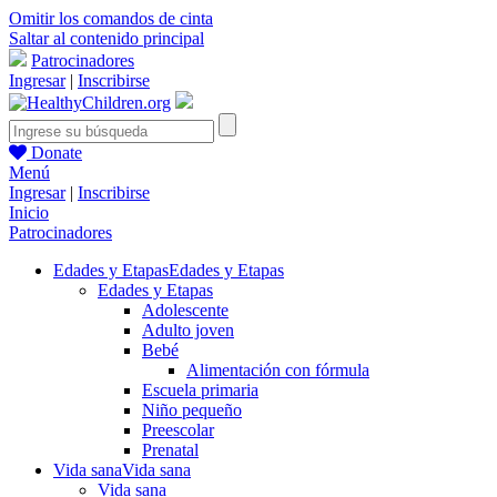
Omitir los comandos de cinta
Saltar al contenido principal
Patrocinadores
Ingresar
|
Inscribirse
Donate
Menú
Ingresar
|
Inscribirse
Inicio
Patrocinadores
Edades y Etapas
Edades y Etapas
Edades y Etapas
Adolescente
Adulto joven
Bebé
Alimentación con fórmula
Escuela primaria
Niño pequeño
Preescolar
Prenatal
Vida sana
Vida sana
Vida sana