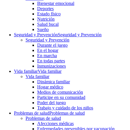
Bienestar emocional
Deportes
Estado físico
Nutrición
Salud bucal
Sueño
Seguridad y Prevención
Seguridad y Prevención
Seguridad y Prevención
Durante el juego
En el hogar
En marcha
En todas partes
Inmunizaciones
Vida familiar
Vida familiar
Vida familiar
Dinámica familiar
Hogar médico
Medios de comunicación
Participe en su comunidad
Poder del juego
Trabajo y cuidado de los niños
Problemas de salud
Problemas de salud
Problemas de salud
Afecciones médicas
Enfermedades prevenibles por vacunación