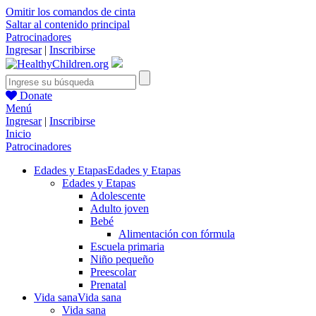
Omitir los comandos de cinta
Saltar al contenido principal
Patrocinadores
Ingresar
|
Inscribirse
Donate
Menú
Ingresar
|
Inscribirse
Inicio
Patrocinadores
Edades y Etapas
Edades y Etapas
Edades y Etapas
Adolescente
Adulto joven
Bebé
Alimentación con fórmula
Escuela primaria
Niño pequeño
Preescolar
Prenatal
Vida sana
Vida sana
Vida sana