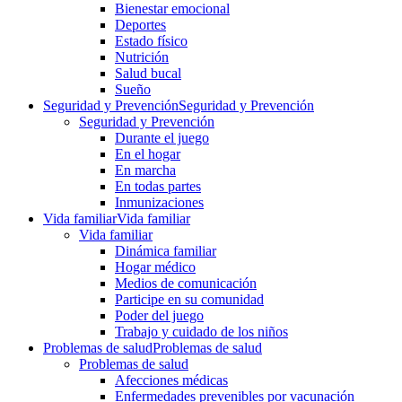
Bienestar emocional
Deportes
Estado físico
Nutrición
Salud bucal
Sueño
Seguridad y Prevención
Seguridad y Prevención
Seguridad y Prevención
Durante el juego
En el hogar
En marcha
En todas partes
Inmunizaciones
Vida familiar
Vida familiar
Vida familiar
Dinámica familiar
Hogar médico
Medios de comunicación
Participe en su comunidad
Poder del juego
Trabajo y cuidado de los niños
Problemas de salud
Problemas de salud
Problemas de salud
Afecciones médicas
Enfermedades prevenibles por vacunación