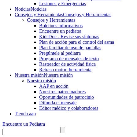
Lesiones y Emergencias
Noticias
Noticias
Consejos y Herramientas
Consejos y Herramientas
Consejos y Herramientas
Boletines informativos
Encuentre un pediatra
KidsDoc - Revise sus síntomas
Plan de acción para el control del asma
Plan familiar de uso de pantallas
Pregúntele al pediatra
Programa de mensajes de texto
Rastre​​ador de activida​d física
Retraso motor: herramienta
Nuestra misión
Nuestra misión
Nuestra misión
AAP en acción
Nuestros patrocinadores
Oportunidades de patrocinio
Difunda el mensaje
Editor médico y colaboradores
Tienda aap
Encuentre un Pediatra