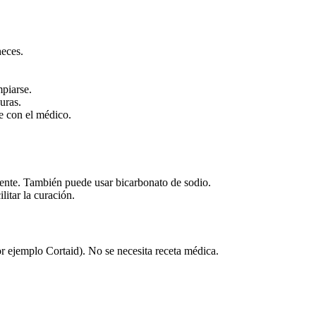
heces.
piarse.
uras.
e con el médico.
iente. También puede usar bicarbonato de sodio.
litar la curación.
or ejemplo Cortaid). No se necesita receta médica.