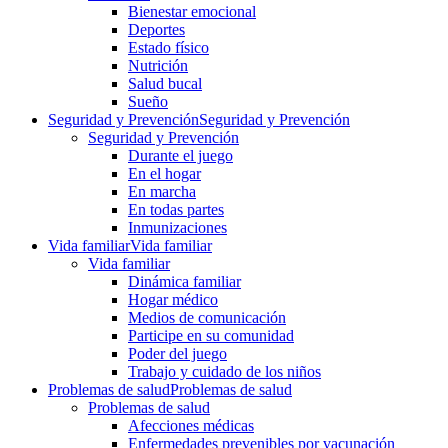
Bienestar emocional
Deportes
Estado físico
Nutrición
Salud bucal
Sueño
Seguridad y Prevención
Seguridad y Prevención
Seguridad y Prevención
Durante el juego
En el hogar
En marcha
En todas partes
Inmunizaciones
Vida familiar
Vida familiar
Vida familiar
Dinámica familiar
Hogar médico
Medios de comunicación
Participe en su comunidad
Poder del juego
Trabajo y cuidado de los niños
Problemas de salud
Problemas de salud
Problemas de salud
Afecciones médicas
Enfermedades prevenibles por vacunación