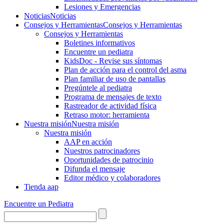
Lesiones y Emergencias
Noticias
Noticias
Consejos y Herramientas
Consejos y Herramientas
Consejos y Herramientas
Boletines informativos
Encuentre un pediatra
KidsDoc - Revise sus síntomas
Plan de acción para el control del asma
Plan familiar de uso de pantallas
Pregúntele al pediatra
Programa de mensajes de texto
Rastre​​ador de activida​d física
Retraso motor: herramienta
Nuestra misión
Nuestra misión
Nuestra misión
AAP en acción
Nuestros patrocinadores
Oportunidades de patrocinio
Difunda el mensaje
Editor médico y colaboradores
Tienda aap
Encuentre un Pediatra