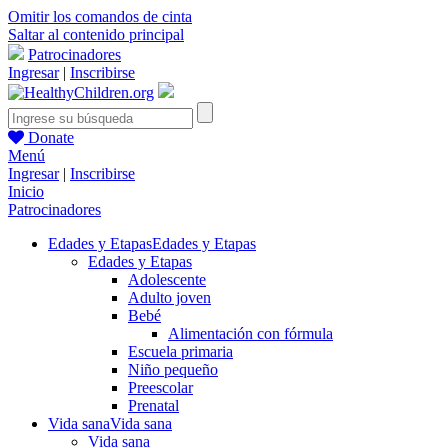
Omitir los comandos de cinta
Saltar al contenido principal
Patrocinadores
Ingresar
|
Inscribirse
Donate
Menú
Ingresar
|
Inscribirse
Inicio
Patrocinadores
Edades y Etapas
Edades y Etapas
Edades y Etapas
Adolescente
Adulto joven
Bebé
Alimentación con fórmula
Escuela primaria
Niño pequeño
Preescolar
Prenatal
Vida sana
Vida sana
Vida sana