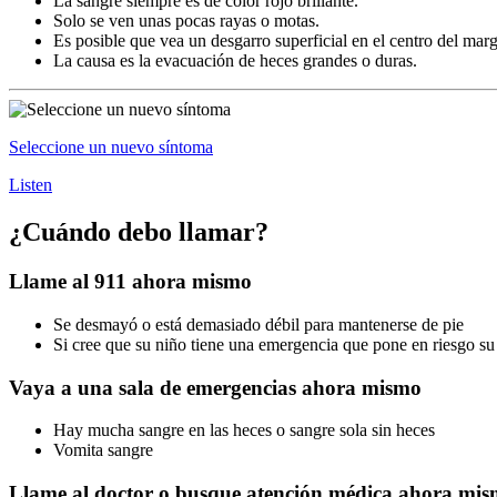
La sangre siempre es de color rojo brillante.
Solo se ven unas pocas rayas o motas.
Es posible que vea un desgarro superficial en el centro del marg
La causa es la evacuación de heces grandes o duras.
Seleccione un nuevo síntoma
Listen
¿Cuándo debo llamar?
Llame al 911 ahora mismo
Se desmayó o está demasiado débil para mantenerse de pie
Si cree que su niño tiene una emergencia que pone en riesgo su
Vaya a una sala de emergencias ahora mismo
Hay mucha sangre en las heces o sangre sola sin heces
Vomita sangre
Llame al doctor o busque atención médica ahora mi