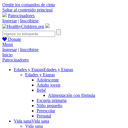
Omitir los comandos de cinta
Saltar al contenido principal
Patrocinadores
Ingresar
|
Inscribirse
Donate
Menú
Ingresar
|
Inscribirse
Inicio
Patrocinadores
Edades y Etapas
Edades y Etapas
Edades y Etapas
Adolescente
Adulto joven
Bebé
Alimentación con fórmula
Escuela primaria
Niño pequeño
Preescolar
Prenatal
Vida sana
Vida sana
Vida sana