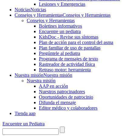
Lesiones y Emergencias
Noticias
Noticias
Consejos y Herramientas
Consejos y Herramientas
Consejos y Herramientas
Boletines informativos
Encuentre un pediatra
KidsDoc - Revise sus síntomas
Plan de acción para el control del asma
Plan familiar de uso de pantallas
Pregúntele al pediatra
Programa de mensajes de texto
Rastre​​ador de activida​d física
Retraso motor: herramienta
Nuestra misión
Nuestra misión
Nuestra misión
AAP en acción
Nuestros patrocinadores
Oportunidades de patrocinio
Difunda el mensaje
Editor médico y colaboradores
Tienda aap
Encuentre un Pediatra