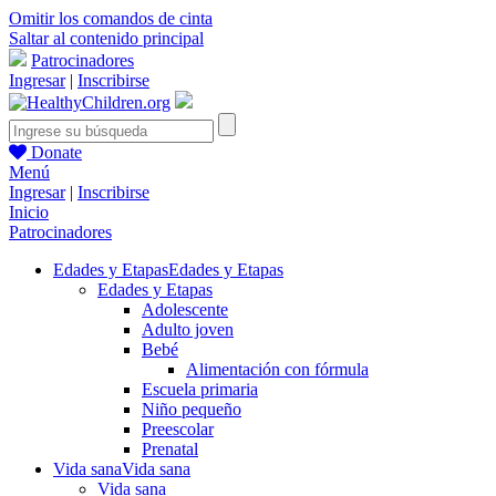
Omitir los comandos de cinta
Saltar al contenido principal
Patrocinadores
Ingresar
|
Inscribirse
Donate
Menú
Ingresar
|
Inscribirse
Inicio
Patrocinadores
Edades y Etapas
Edades y Etapas
Edades y Etapas
Adolescente
Adulto joven
Bebé
Alimentación con fórmula
Escuela primaria
Niño pequeño
Preescolar
Prenatal
Vida sana
Vida sana
Vida sana