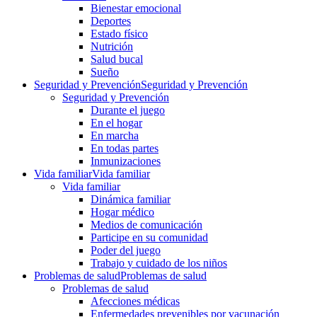
Bienestar emocional
Deportes
Estado físico
Nutrición
Salud bucal
Sueño
Seguridad y Prevención
Seguridad y Prevención
Seguridad y Prevención
Durante el juego
En el hogar
En marcha
En todas partes
Inmunizaciones
Vida familiar
Vida familiar
Vida familiar
Dinámica familiar
Hogar médico
Medios de comunicación
Participe en su comunidad
Poder del juego
Trabajo y cuidado de los niños
Problemas de salud
Problemas de salud
Problemas de salud
Afecciones médicas
Enfermedades prevenibles por vacunación