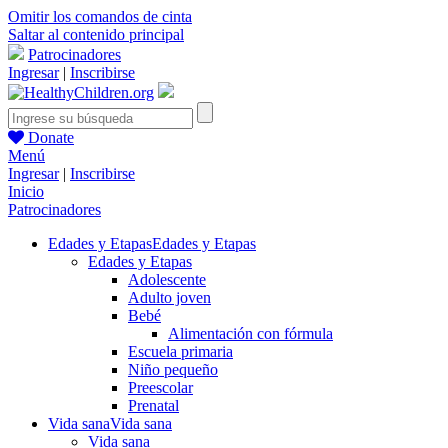
Omitir los comandos de cinta
Saltar al contenido principal
Patrocinadores
Ingresar
|
Inscribirse
Donate
Menú
Ingresar
|
Inscribirse
Inicio
Patrocinadores
Edades y Etapas
Edades y Etapas
Edades y Etapas
Adolescente
Adulto joven
Bebé
Alimentación con fórmula
Escuela primaria
Niño pequeño
Preescolar
Prenatal
Vida sana
Vida sana
Vida sana