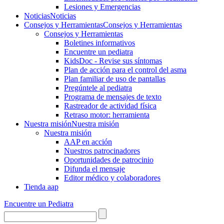
Lesiones y Emergencias
Noticias
Noticias
Consejos y Herramientas
Consejos y Herramientas
Consejos y Herramientas
Boletines informativos
Encuentre un pediatra
KidsDoc - Revise sus síntomas
Plan de acción para el control del asma
Plan familiar de uso de pantallas
Pregúntele al pediatra
Programa de mensajes de texto
Rastre​​ador de activida​d física
Retraso motor: herramienta
Nuestra misión
Nuestra misión
Nuestra misión
AAP en acción
Nuestros patrocinadores
Oportunidades de patrocinio
Difunda el mensaje
Editor médico y colaboradores
Tienda aap
Encuentre un Pediatra