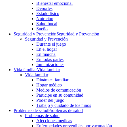
Bienestar emocional
Deportes
Estado físico
Nutrición
Salud bucal
Sueño
Seguridad y Prevención
Seguridad y Prevención
Seguridad y Prevención
Durante el juego
En el hogar
En marcha
En todas partes
Inmunizaciones
Vida familiar
Vida familiar
Vida familiar
Dinámica familiar
Hogar médico
Medios de comunicación
Participe en su comunidad
Poder del juego
Trabajo y cuidado de los niños
Problemas de salud
Problemas de salud
Problemas de salud
Afecciones médicas
Enfermedades prevenibles por vacunación