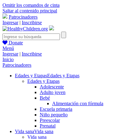
Omitir los comandos de cinta
Saltar al contenido principal
Patrocinadores
Ingresar
|
Inscribirse
Donate
Menú
Ingresar
|
Inscribirse
Inicio
Patrocinadores
Edades y Etapas
Edades y Etapas
Edades y Etapas
Adolescente
Adulto joven
Bebé
Alimentación con fórmula
Escuela primaria
Niño pequeño
Preescolar
Prenatal
Vida sana
Vida sana
Vida sana