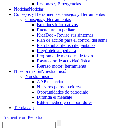
Lesiones y Emergencias
Noticias
Noticias
Consejos y Herramientas
Consejos y Herramientas
Consejos y Herramientas
Boletines informativos
Encuentre un pediatra
KidsDoc - Revise sus síntomas
Plan de acción para el control del asma
Plan familiar de uso de pantallas
Pregúntele al pediatra
Programa de mensajes de texto
Rastre​​ador de activida​d física
Retraso motor: herramienta
Nuestra misión
Nuestra misión
Nuestra misión
AAP en acción
Nuestros patrocinadores
Oportunidades de patrocinio
Difunda el mensaje
Editor médico y colaboradores
Tienda aap
Encuentre un Pediatra