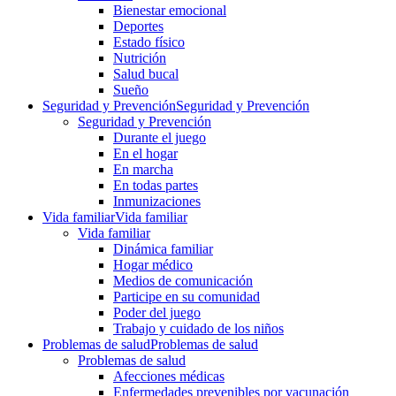
Bienestar emocional
Deportes
Estado físico
Nutrición
Salud bucal
Sueño
Seguridad y Prevención
Seguridad y Prevención
Seguridad y Prevención
Durante el juego
En el hogar
En marcha
En todas partes
Inmunizaciones
Vida familiar
Vida familiar
Vida familiar
Dinámica familiar
Hogar médico
Medios de comunicación
Participe en su comunidad
Poder del juego
Trabajo y cuidado de los niños
Problemas de salud
Problemas de salud
Problemas de salud
Afecciones médicas
Enfermedades prevenibles por vacunación