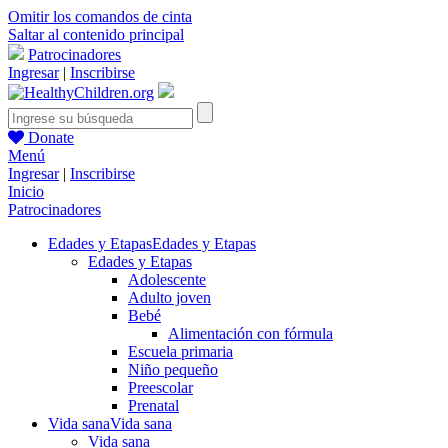
Omitir los comandos de cinta
Saltar al contenido principal
Patrocinadores
Ingresar
|
Inscribirse
Donate
Menú
Ingresar
|
Inscribirse
Inicio
Patrocinadores
Edades y Etapas
Edades y Etapas
Edades y Etapas
Adolescente
Adulto joven
Bebé
Alimentación con fórmula
Escuela primaria
Niño pequeño
Preescolar
Prenatal
Vida sana
Vida sana
Vida sana