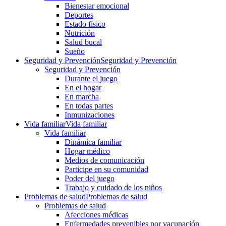
Bienestar emocional
Deportes
Estado físico
Nutrición
Salud bucal
Sueño
Seguridad y Prevención
Seguridad y Prevención
Seguridad y Prevención
Durante el juego
En el hogar
En marcha
En todas partes
Inmunizaciones
Vida familiar
Vida familiar
Vida familiar
Dinámica familiar
Hogar médico
Medios de comunicación
Participe en su comunidad
Poder del juego
Trabajo y cuidado de los niños
Problemas de salud
Problemas de salud
Problemas de salud
Afecciones médicas
Enfermedades prevenibles por vacunación