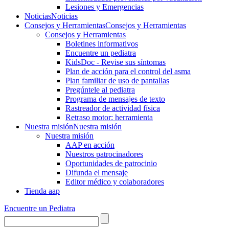
Lesiones y Emergencias
Noticias
Noticias
Consejos y Herramientas
Consejos y Herramientas
Consejos y Herramientas
Boletines informativos
Encuentre un pediatra
KidsDoc - Revise sus síntomas
Plan de acción para el control del asma
Plan familiar de uso de pantallas
Pregúntele al pediatra
Programa de mensajes de texto
Rastre​​ador de activida​d física
Retraso motor: herramienta
Nuestra misión
Nuestra misión
Nuestra misión
AAP en acción
Nuestros patrocinadores
Oportunidades de patrocinio
Difunda el mensaje
Editor médico y colaboradores
Tienda aap
Encuentre un Pediatra