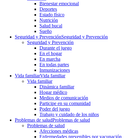
Bienestar emocional
Deportes
Estado físico
Nutrición
Salud bucal
Sueño
Seguridad y Prevención
Seguridad y Prevención
Seguridad y Prevención
Durante el juego
En el hogar
En marcha
En todas partes
Inmunizaciones
Vida familiar
Vida familiar
Vida familiar
Dinámica familiar
Hogar médico
Medios de comunicación
Participe en su comunidad
Poder del juego
Trabajo y cuidado de los niños
Problemas de salud
Problemas de salud
Problemas de salud
Afecciones médicas
Enfermedades prevenibles por vacunación