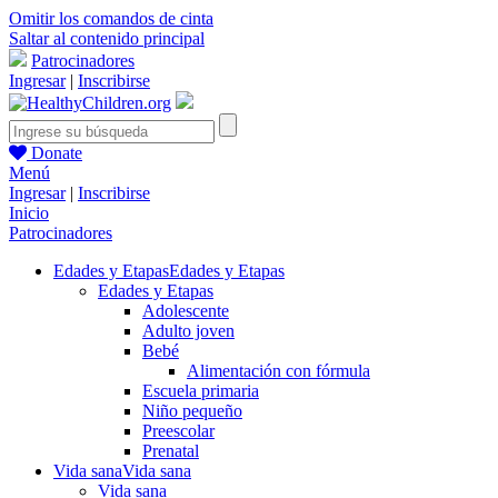
Omitir los comandos de cinta
Saltar al contenido principal
Patrocinadores
Ingresar
|
Inscribirse
Donate
Menú
Ingresar
|
Inscribirse
Inicio
Patrocinadores
Edades y Etapas
Edades y Etapas
Edades y Etapas
Adolescente
Adulto joven
Bebé
Alimentación con fórmula
Escuela primaria
Niño pequeño
Preescolar
Prenatal
Vida sana
Vida sana
Vida sana