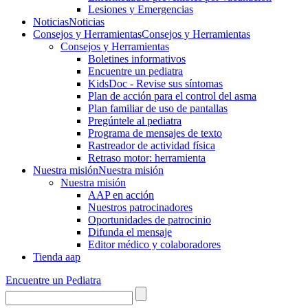
Lesiones y Emergencias
Noticias
Noticias
Consejos y Herramientas
Consejos y Herramientas
Consejos y Herramientas
Boletines informativos
Encuentre un pediatra
KidsDoc - Revise sus síntomas
Plan de acción para el control del asma
Plan familiar de uso de pantallas
Pregúntele al pediatra
Programa de mensajes de texto
Rastre​​ador de activida​d física
Retraso motor: herramienta
Nuestra misión
Nuestra misión
Nuestra misión
AAP en acción
Nuestros patrocinadores
Oportunidades de patrocinio
Difunda el mensaje
Editor médico y colaboradores
Tienda aap
Encuentre un Pediatra