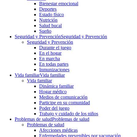
Bienestar emocional
Deportes
Estado físico
Nutrición
Salud bucal
Sueño
Seguridad y Prevención
Seguridad y Prevención
Seguridad y Prevención
Durante el juego
En el hogar
En marcha
En todas partes
Inmunizaciones
Vida familiar
Vida familiar
Vida familiar
Dinámica familiar
Hogar médico
Medios de comunicación
Participe en su comunidad
Poder del juego
Trabajo y cuidado de los niños
Problemas de salud
Problemas de salud
Problemas de salud
Afecciones médicas
Enfermedades prevenibles por vacunación