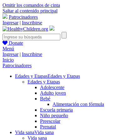
Omitir los comandos de cinta
Saltar al contenido principal
Patrocinadores
Ingresar
|
Inscribirse
Donate
Menú
Ingresar
|
Inscribirse
Inicio
Patrocinadores
Edades y Etapas
Edades y Etapas
Edades y Etapas
Adolescente
Adulto joven
Bebé
Alimentación con fórmula
Escuela primaria
Niño pequeño
Preescolar
Prenatal
Vida sana
Vida sana
Vida sana